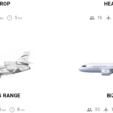
ROP
HE
5
16
km
hrs
G RANGE
BI
0
8
35
km
hrs