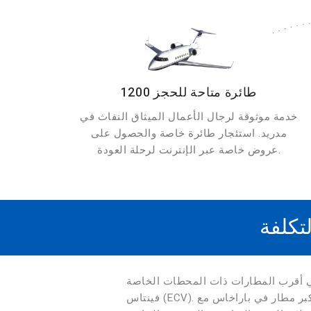
1200 طائرة متاحة للحجز
خدمة موثوقة لرجال الأعمال الميثاق النفاث في
مدريد. استئجار طائرة خاصة والحصول على
عروض خاصة عبر الإنترنت لرحلة العودة.
تكلفة
ت الخاصة: Madrid-Barajas (MAD) ؛ توريجون (توج) ؛ كواترو
فينتاس (ECV). يحتوي كل مطار على محطات طرفية متخصصة في وجهات في أوروبا الغربية ودول شرق وآسيا. يعمل أكبر مطار في باراخاس مع