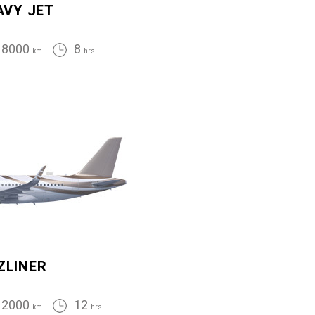
AVY JET
8000
8
km
hrs
ZLINER
12000
12
km
hrs