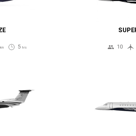
ZE
SUPE
5
10
km
hrs