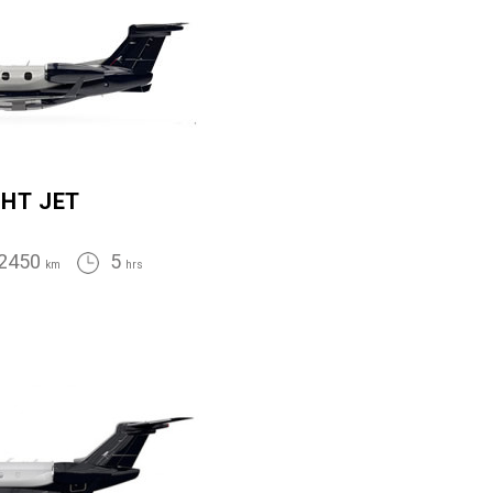
GHT JET
2450
5
km
hrs