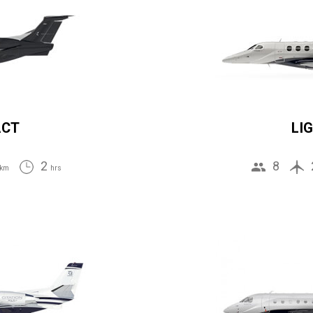
ACT
LI
2
8
km
hrs