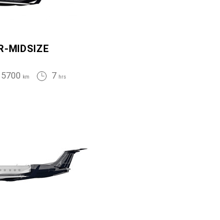
R-MIDSIZE
5700
7
km
hrs