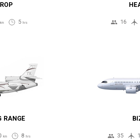
ROP
HE
5
16
km
hrs
G RANGE
BI
0
8
35
km
hrs