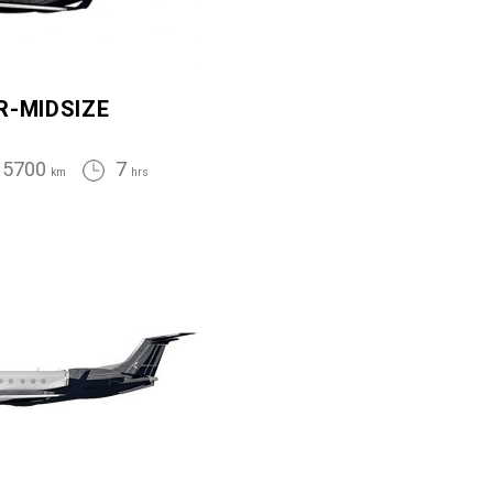
R-MIDSIZE
5700
7
km
hrs