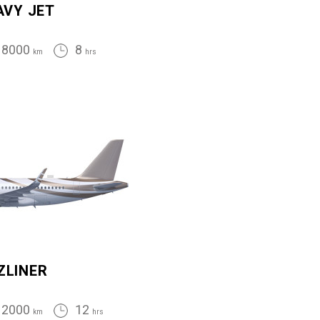
AVY JET
8000
8
km
hrs
ZLINER
12000
12
km
hrs