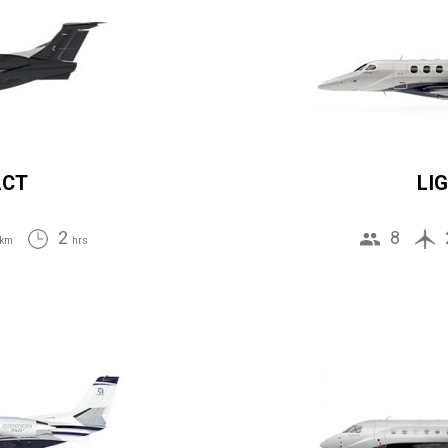
ACT
LI
2
8
km
hrs