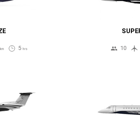
ZE
SUPE
5
10
km
hrs