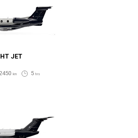
GHT JET
2450
5
km
hrs