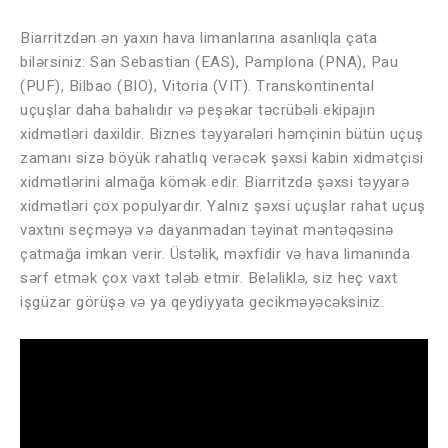
Biarritzdən ən yaxın hava limanlarına asanlıqla çata
bilərsiniz: San Sebastian (EAS), Pamplona (PNA), Pau
(PUF), Bilbao (BIO), Vitoria (VIT). Transkontinental
uçuşlar daha bahalıdır və peşəkar təcrübəli ekipajın
xidmətləri daxildir. Biznes təyyarələri həmçinin bütün uçuş
zamanı sizə böyük rahatlıq verəcək şəxsi kabin xidmətçisi
xidmətlərini almağa kömək edir. Biarritzdə şəxsi təyyarə
xidmətləri çox populyardır. Yalnız şəxsi uçuşlar rahat uçuş
vaxtını seçməyə və dayanmadan təyinat məntəqəsinə
çatmağa imkan verir. Üstəlik, məxfidir və hava limanında
sərf etmək çox vaxt tələb etmir. Beləliklə, siz heç vaxt
işgüzar görüşə və ya qeydiyyata gecikməyəcəksiniz.