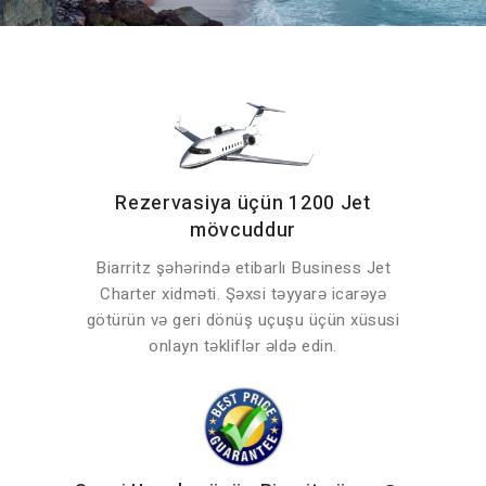
Rezervasiya üçün 1200 Jet
mövcuddur
Biarritz şəhərində etibarlı Business Jet
Charter xidməti. Şəxsi təyyarə icarəyə
götürün və geri dönüş uçuşu üçün xüsusi
onlayn təkliflər əldə edin.