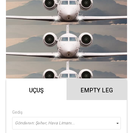
UÇUŞ
EMPTY LEG
Gediş
Göndərən: Şəhər, Hava Limanı...