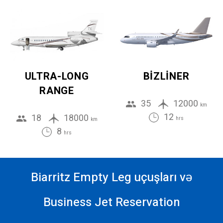
ULTRA-LONG
BIZLINER
RANGE
35
12000
km
12
18
18000
hrs
km
8
hrs
Biarritz Empty Leg uçuşları və
Business Jet Reservation