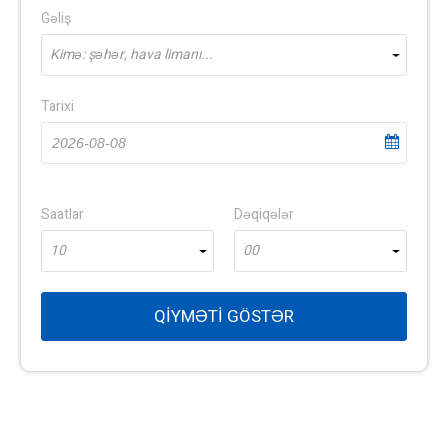
Gəliş
Kimə: şəhər, hava limanı...
Tarixi
Saatlar
Dəqiqələr
10
00
QIYMƏTI GÖSTƏR