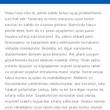
Əsas fərq odur ki, şirkət sahibi bütün uçuş problemlərini
özü həll edir. Yanacaq və hava marşrutu üçün bütün
xərcləri ev sahibi öz üzərinə götürür. Biarritzdə təkcə
pilotla deyil, həm də öz şəxsi uçuşlarınız üçün şəxsi
təyyarə sifariş edə bilərsiniz. Bu, yalnız etibarlı pilot
lisenziyanız və təyyarənin idarə edilməsində təcrübəniz
olduqda mümkündür. Beləliklə, siz digər sərnişinləri
düşünmədən dünyanı gəzə bilərsiniz. Axı, planlı uçuşun
göyərtəsində bəzən adekvat insanlar olmur. Onlar yalnız
özlərini düşünür və başqalarının təyinat nöqtəsinə rahat
və xoşbəxt səyahət etmələrinə mane olurlar. Rezervasiya
təkcə biznes uçuşları ilə məhdudlaşmır. Malların, ev
heyvanlarının çatdırılması, ekskursiyalar, ailə səfərləri, təbii
fəlakət yerlərindən təxliyə, tibbi və bir sıra digər reyslər də
sifariş edilə bilər. Səyahətinizin növündən asılı olaraq
müxtəlif reaktiv təyyarələr sifariş edilə bilər. Onların hamısı
sizin rahatlığınız üçün lazım olan hər şeylə təchiz olunub.