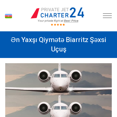
AZ
Ən Yaxşı Qiymətə Biarritz Şəxsi
Uçuş