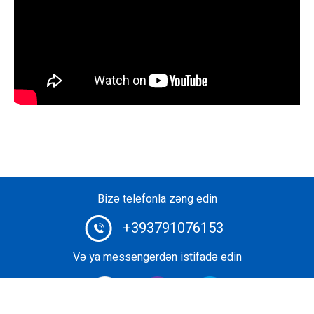
Bizə telefonla zəng edin
+393791076153
Və ya messengerdən istifadə edin