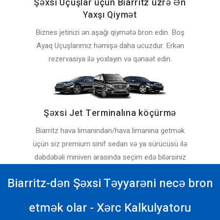
Şəxsi Uçuşlar üçün Biarritz üzrə Ən
Yaxşı Qiymət
Biznes jetinizi ən aşağı qiymətə bron edin. Boş
Ayaq Uçuşlarımız həmişə daha ucuzdur. Erkən
rezervasiya ilə yoxlayın və qənaət edin.
Şəxsi Jet Terminalına köçürmə
Biarritz hava limanından/hava limanına getmək
üçün siz premium sinif sedan və ya sürücüsü ilə
dəbdəbəli miniven arasında seçim edə bilərsiniz
Biarritz-dən Şəxsi Təyyarəni necə bron
etmək olar - Xərc Kalkulyatoru