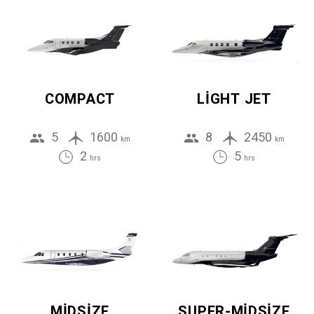
COMPACT
LIGHT JET
5
1600
8
2450
km
km
2
5
hrs
hrs
MIDSIZE
SUPER-MIDSIZE