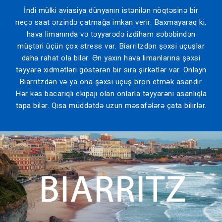
İndi mülki aviasiya dünyanın istənilən nöqtəsinə bir
neçə saat ərzində çatmağa imkan verir. Baxmayaraq ki,
hava limanında və təyyarədə izdiham səbəbindən
müştəri üçün çox stress var. Biarritzdən şəxsi uçuşlar
daha rahat ola bilər. Ən yaxın hava limanlarına şəxsi
təyyarə xidmətləri göstərən bir sıra şirkətlər var. Onlayn
Biarritzdən və ya ona şəxsi uçuş bron etmək asandır.
Hər kəs bacarıqlı ekipajı olan onlarla təyyarəni asanlıqla
tapa bilər. Qısa müddətdə uzun məsafələrə çata bilirlər.