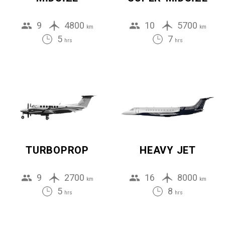
9
4800
10
5700
km
km
5
7
hrs
hrs
TURBOPROP
HEAVY JET
9
2700
16
8000
km
km
5
8
hrs
hrs