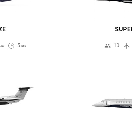
ZE
SUPE
5
10
km
hrs