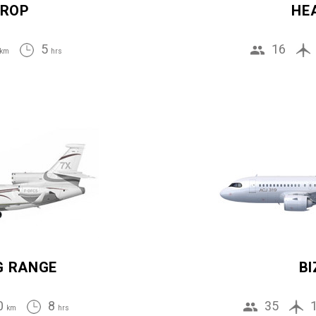
ROP
HE
5
16
km
hrs
G RANGE
BI
0
8
35
km
hrs