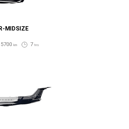
R-MIDSIZE
5700
7
km
hrs