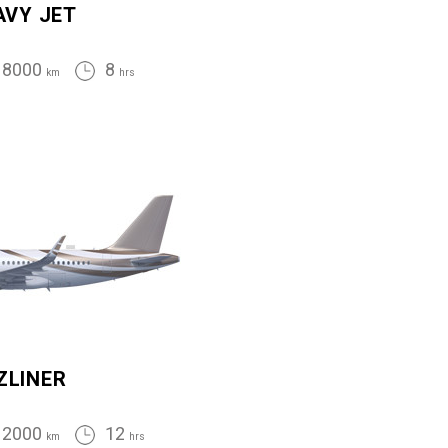
AVY JET
8000
8
km
hrs
ZLINER
12000
12
km
hrs