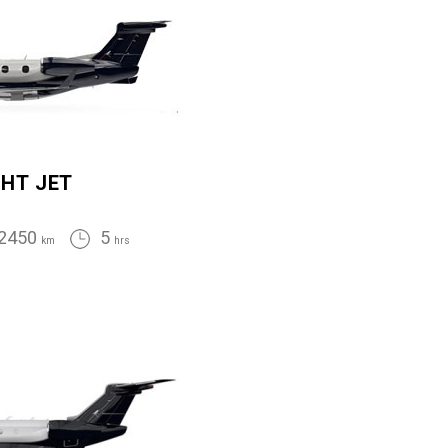
GHT JET
2450
5
km
hrs