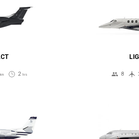
ACT
LI
2
8
km
hrs