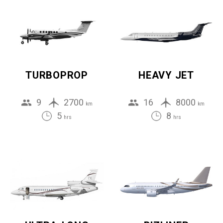
TURBOPROP
HEAVY JET
9
2700
16
8000
km
km
5
8
hrs
hrs