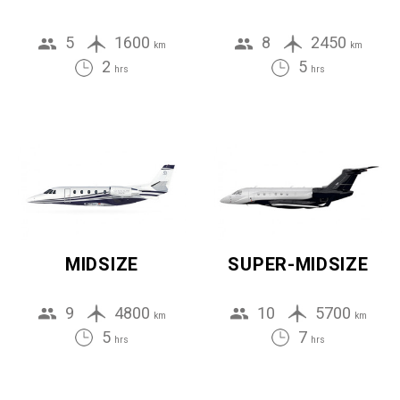
5
1600
8
2450
km
km
2
5
hrs
hrs
MIDSIZE
SUPER-MIDSIZE
9
4800
10
5700
km
km
5
7
hrs
hrs