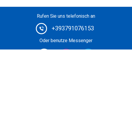
Rufen Sie uns telefonisch an
+393791076153
Oder benutze Messenger
Private Jet Broker #1: Buchen Sie Ihren Privatflug zu
einem äußerst günstigen Preis mit dem ausgeklügelten