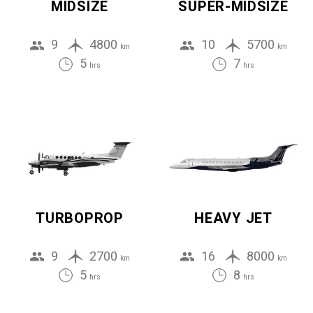
MIDSIZE
SUPER-MIDSIZE
9
4800
10
5700
km
km
5
7
hrs
hrs
TURBOPROP
HEAVY JET
9
2700
16
8000
km
km
5
8
hrs
hrs