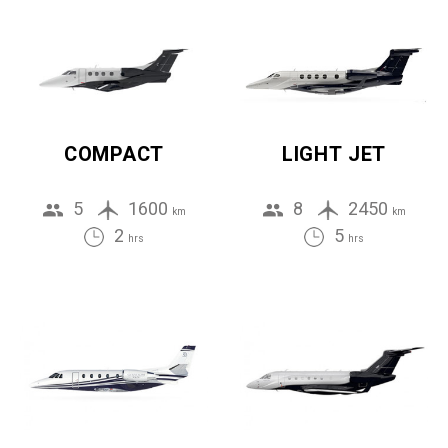
COMPACT
LIGHT JET
5
1600
8
2450
km
km
2
5
hrs
hrs