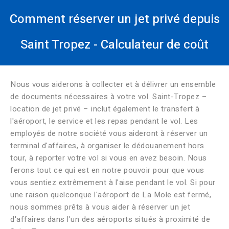
Comment réserver un jet privé depuis
Saint Tropez - Calculateur de coût
Nous vous aiderons à collecter et à délivrer un ensemble
de documents nécessaires à votre vol. Saint-Tropez –
location de jet privé – inclut également le transfert à
l'aéroport, le service et les repas pendant le vol. Les
employés de notre société vous aideront à réserver un
terminal d'affaires, à organiser le dédouanement hors
tour, à reporter votre vol si vous en avez besoin. Nous
ferons tout ce qui est en notre pouvoir pour que vous
vous sentiez extrêmement à l'aise pendant le vol. Si pour
une raison quelconque l'aéroport de La Mole est fermé,
nous sommes prêts à vous aider à réserver un jet
d'affaires dans l'un des aéroports situés à proximité de