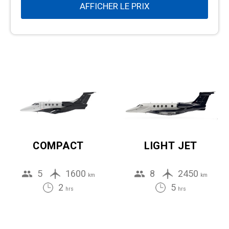
AFFICHER LE PRIX
COMPACT
LIGHT JET
5
1600
8
2450
km
km
2
5
hrs
hrs