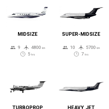
MIDSIZE
SUPER-MIDSIZE
9
4800
10
5700
km
km
5
7
hrs
hrs
TURBOPROP
HEAVY JET