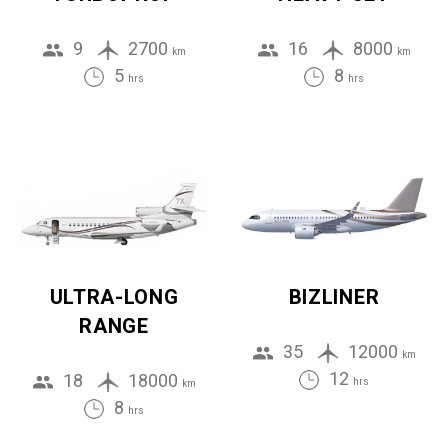
9
2700
16
8000
km
km
5
8
hrs
hrs
ULTRA-LONG
BIZLINER
RANGE
35
12000
km
12
18
18000
hrs
km
8
hrs