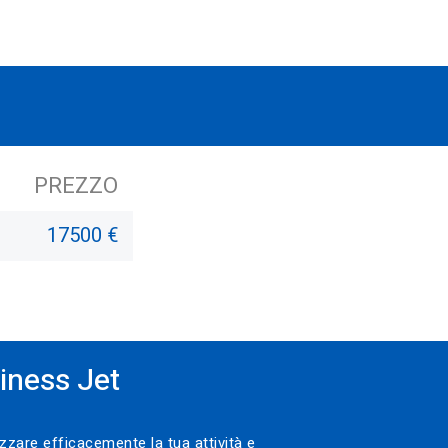
PREZZO
17500 €
iness Jet
zzare efficacemente la tua attività e