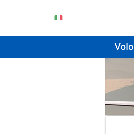
IT
Volo