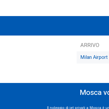
ARRIVO
Milan Airport
Mosca vo
Il noleggio di jet privati a Mosca è