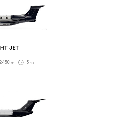
GHT JET
2450
5
km
hrs