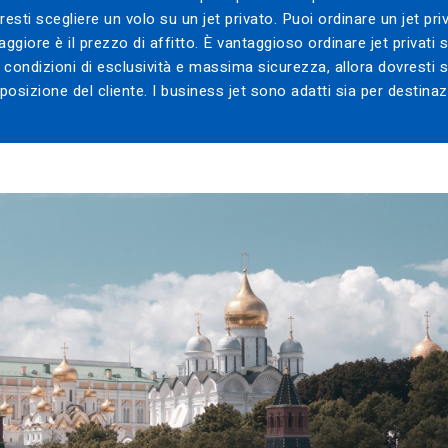
esti scegliere un volo su un jet privato. Puoi ordinare un jet pr
ggiore è il prezzo di affitto. È vantaggioso ordinare jet privati s
n condizioni di esclusività e massima sicurezza, allora dovresti s
osizione del cliente. I business jet sono adatti sia per destinazi