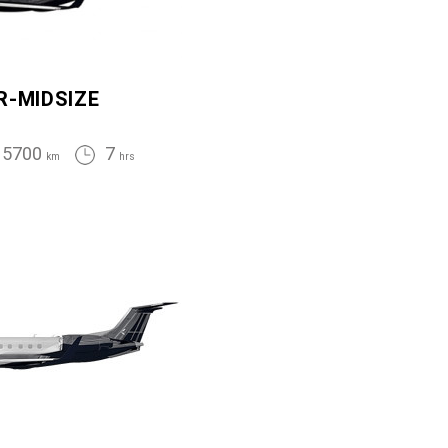
R-MIDSIZE
5700
7
km
hrs