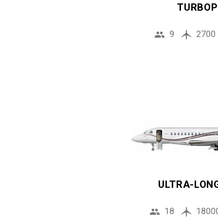
TURBOP
9
2700
ULTRA-LON
18
1800