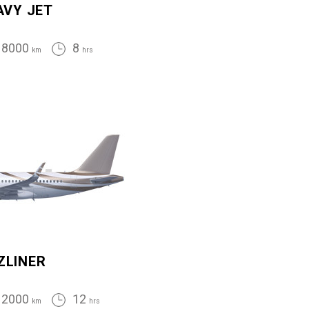
AVY JET
8000
8
km
hrs
ZLINER
12000
12
km
hrs