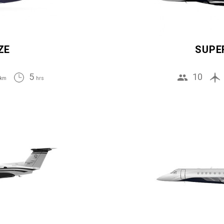
ZE
SUPE
5
10
km
hrs