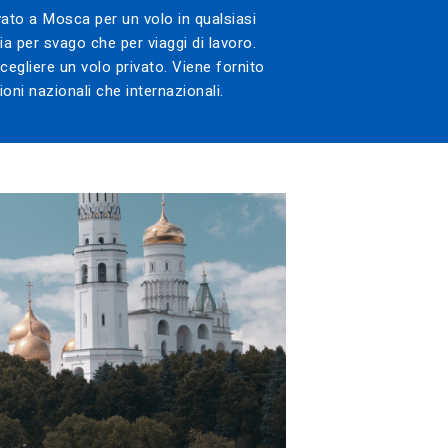
ivato a Mosca per un volo in qualsiasi
ia per svago che per viaggi di lavoro.
cegliere un volo privato. Viene fornito
oni nazionali che internazionali.