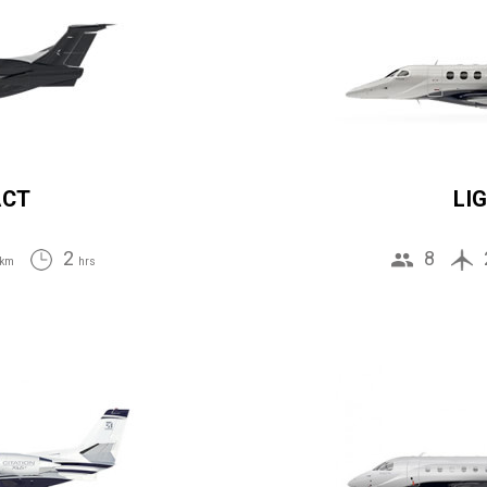
ACT
LI
2
8
km
hrs