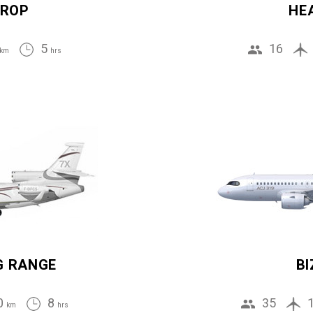
ROP
HE
5
16
km
hrs
G RANGE
BI
0
8
35
km
hrs