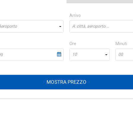
Arrivo
 Aeroporto
A: città, aeroporto...
Ore
Minuti
10
00
MOSTRA PREZZO