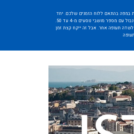
ות במפה בהתאם ללוח הזמנים שלכם. יחד
עם זאת, הפריסה של התא יכול להיות כל, בהתאם למספר המושבים. כבר עכשיו תוכלו להזמין מטוס פרטי באיסטנבול עם מספר מושבי נוסעים מ-4 עד 50.
לשדה תעופה אחר. אבל זה ייקח קצת זמן