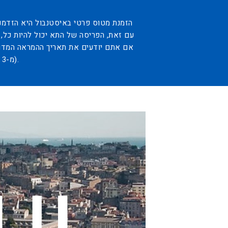
הזמנת מטוס פרטי באיסטנבול היא הזדמנו
אם אתם יודעים את תאריך ההמראה המדויק
(מ-3 עד 8 שעות). נוכל לעשות זאת אם יש משבצות ואונייה זמינים בשדה התעופה.