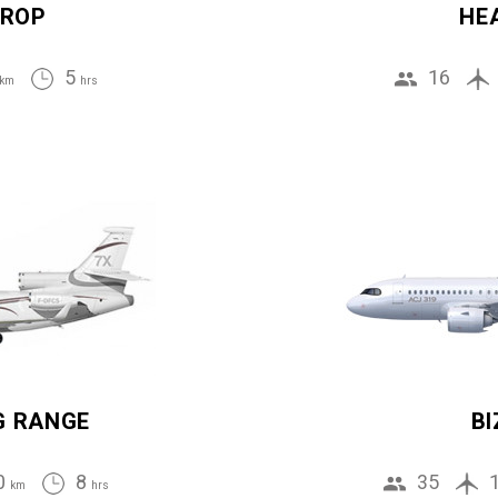
ROP
HE
5
16
km
hrs
G RANGE
BI
0
8
35
km
hrs