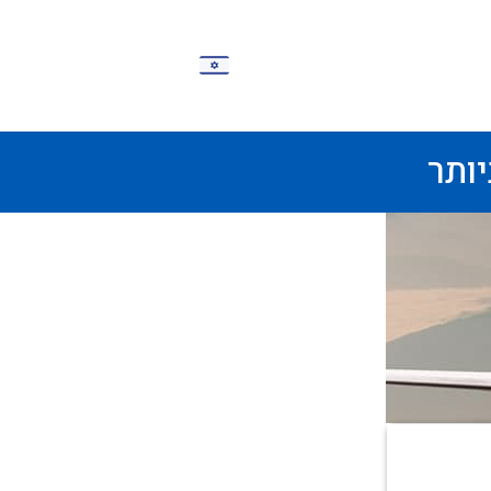
IW
ותר