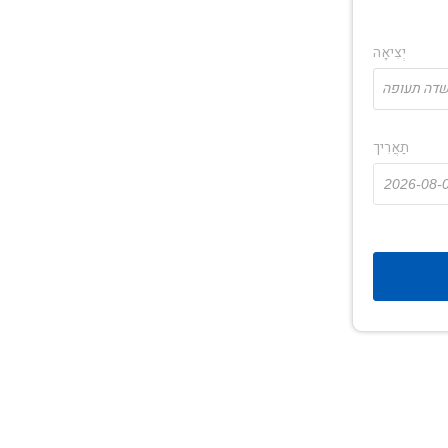
יְצִיאָה
תַאֲרִיך