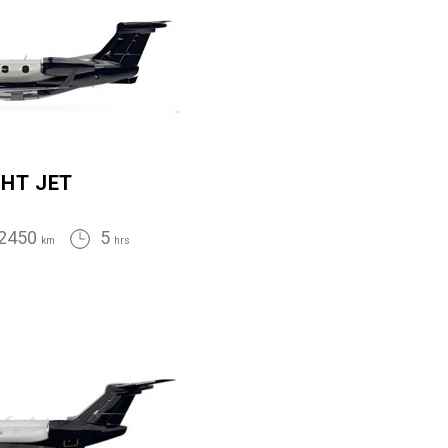
GHT JET
2450
5
km
hrs