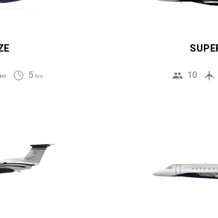
ZE
SUPE
5
10
km
hrs