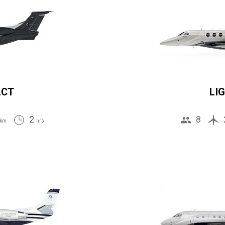
ACT
LI
2
8
km
hrs