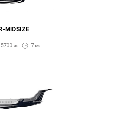
R-MIDSIZE
5700
7
km
hrs