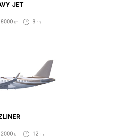
AVY JET
8000
8
km
hrs
ZLINER
12000
12
km
hrs