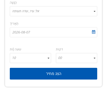
הַגָעָה
אל: עיר, שדה תעופה
תַאֲרִיך
דקות
שעה (ות
10
00
הצג מחיר