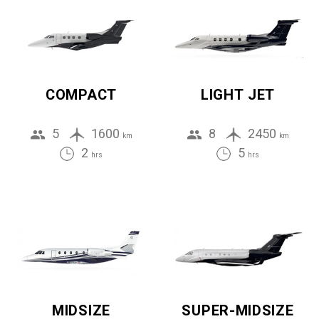
COMPACT
LIGHT JET
5
1600
8
2450
km
km
2
5
hrs
hrs
MIDSIZE
SUPER-MIDSIZE