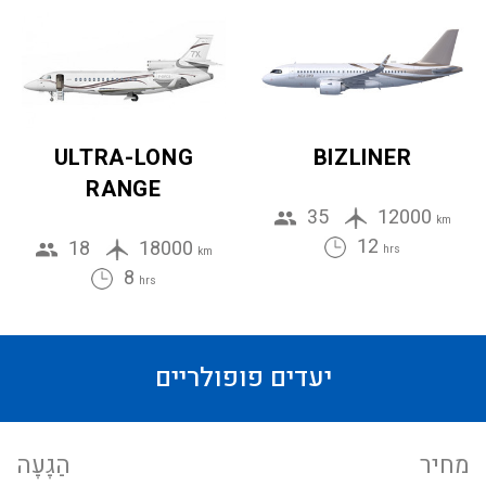
ULTRA-LONG
BIZLINER
RANGE
35
12000
km
12
18
18000
hrs
km
8
hrs
יעדים פופולריים
מחיר
הַגָעָה