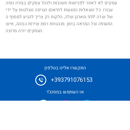
עסקים לא לאחר לפגישות חשובות ולנהל עסקים בצורה נוחה
עבורו. כל השאלות הנוגעות לתיאום הטיסה נשלטות על ידי
מארגן שלה, הלקוח רק צריך להגיע למסוף ה-VIP של שדה
התעופה של המראה בזמן. מובטחת רמת שירות גבוהה, איש
העסקים יהיה מרוצה.
התקשרו אלינו בטלפון
+393791076153
או השתמש במסנג'ר