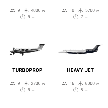
9
4800
10
5700
km
km
5
7
hrs
hrs
TURBOPROP
HEAVY JET
9
2700
16
8000
km
km
5
8
hrs
hrs