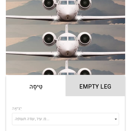
EMPTY LEG
טִיסָה
יְצִיאָה
מ: עיר, שדה תעופה...