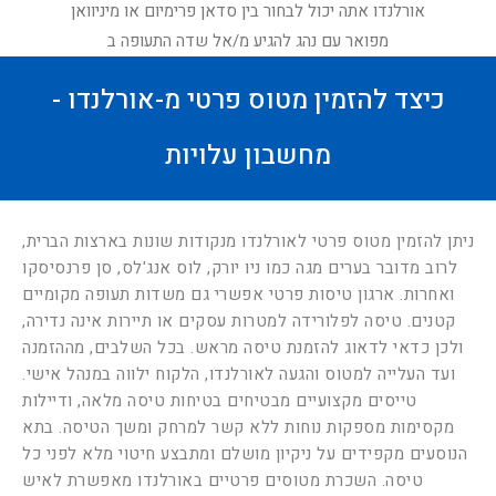
אורלנדו אתה יכול לבחור בין סדאן פרימיום או מיניוואן
מפואר עם נהג להגיע מ/אל שדה התעופה ב
כיצד להזמין מטוס פרטי מ-אורלנדו -
מחשבון עלויות
ניתן להזמין מטוס פרטי לאורלנדו מנקודות שונות בארצות הברית,
לרוב מדובר בערים מגה כמו ניו יורק, לוס אנג'לס, סן פרנסיסקו
ואחרות. ארגון טיסות פרטי אפשרי גם משדות תעופה מקומיים
קטנים. טיסה לפלורידה למטרות עסקים או תיירות אינה נדירה,
ולכן כדאי לדאוג להזמנת טיסה מראש. בכל השלבים, מההזמנה
ועד העלייה למטוס והגעה לאורלנדו, הלקוח ילווה במנהל אישי.
טייסים מקצועיים מבטיחים בטיחות טיסה מלאה, ודיילות
מקסימות מספקות נוחות ללא קשר למרחק ומשך הטיסה. בתא
הנוסעים מקפידים על ניקיון מושלם ומתבצע חיטוי מלא לפני כל
טיסה. השכרת מטוסים פרטיים באורלנדו מאפשרת לאיש