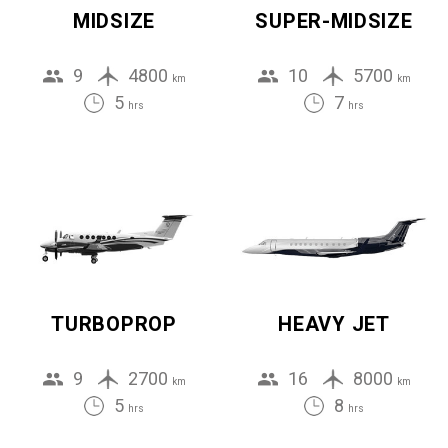
MIDSIZE
SUPER-MIDSIZE
9
4800
10
5700
km
km
5
7
hrs
hrs
TURBOPROP
HEAVY JET
9
2700
16
8000
km
km
5
8
hrs
hrs