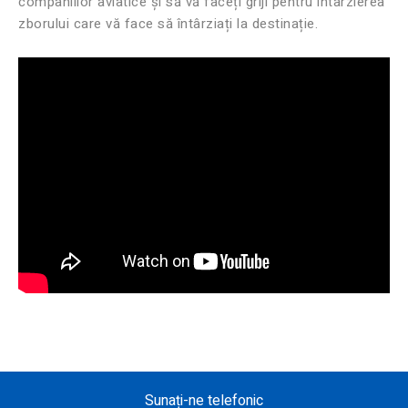
companiilor aviatice și să vă faceți griji pentru întârzierea
zborului care vă face să întârziați la destinație.
Sunați-ne telefonic