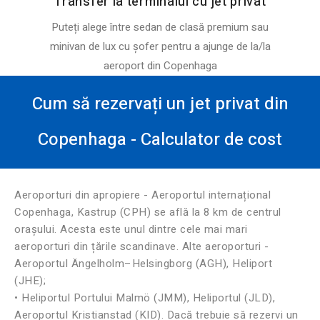
Transfer la terminalul cu jet privat
Puteți alege între sedan de clasă premium sau
minivan de lux cu șofer pentru a ajunge de la/la
aeroport din Copenhaga
Cum să rezervați un jet privat din
Copenhaga - Calculator de cost
Aeroporturi din apropiere - Aeroportul internațional
Copenhaga, Kastrup (CPH) se află la 8 km de centrul
orașului. Acesta este unul dintre cele mai mari
aeroporturi din țările scandinave. Alte aeroporturi -
Aeroportul Ängelholm–Helsingborg (AGH), Heliport
(JHE);
• Heliportul Portului Malmö (JMM), Heliportul (JLD),
Aeroportul Kristianstad (KID). Dacă trebuie să rezervi un