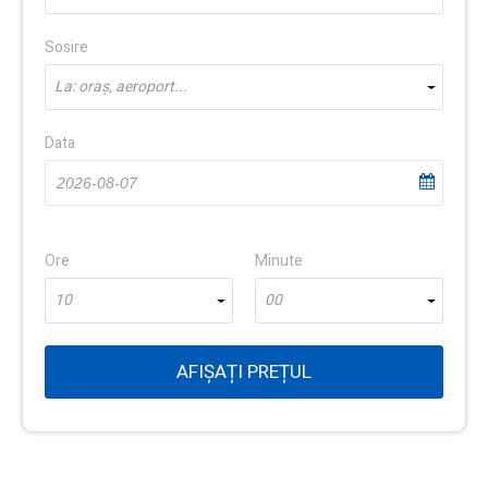
Sosire
La: oraș, aeroport...
Data
Ore
Minute
10
00
AFIȘAȚI PREȚUL