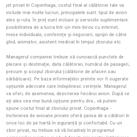
jet privat în Copenhaga, costul final al călătoriei tale va
include mai multe lucruri, principalele sunt: ​​tipul de avion
ales și ruta. În preț sunt incluse și serviciile suplimentare:
posibilitatea de a lucra într-un mini-birou cu internet,
mese individuale, conferințe și negocieri, sprijin de către
ghid, animator, asistent medical în timpul zborului etc.
Managerul companiei trebuie să cunoască punctele de
plecare și destinație, data călătoriei, numărul de pasageri,
precum și scopul zborului (călătorie de afaceri sau
sărbătoare). Pe baza informațiilor primite vor fi sugerate
opțiunile adecvate care îndeplinesc cerințele. Managerul
va oferi, de asemenea, descrierea fiecărui avion. După ce
ați ales cea mai bună opțiune pentru dvs., vă putem
spune costul final al zborului privat. Copenhaga -
închirierea de avioane private oferă șansa de a călători în
orice loc de pe hartă în siguranță și confortabil. Cu un
zbor privat, nu trebuie să vă încadrați în programul