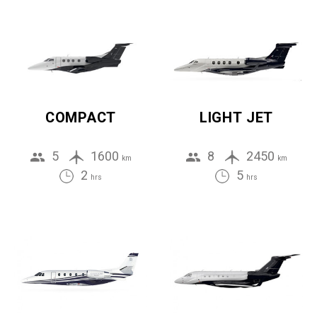
COMPACT
LIGHT JET
5
1600
8
2450
km
km
2
5
hrs
hrs