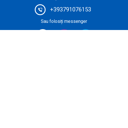
+393791076153
Sau folosiți messenger
Private Jet Broker # 1: rezervați-vă zborul privat la un
preț extrem de competitiv folosind sistemul de rezervare
sofisticat. Alegeți cel mai de încredere și eficient serviciu
pentru a închiria un avion de afaceri pentru o călătorie de