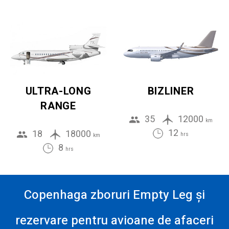
ULTRA-LONG
BIZLINER
RANGE
35
12000
km
12
18
18000
hrs
km
8
hrs
Copenhaga zboruri Empty Leg și
rezervare pentru avioane de afaceri