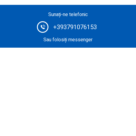
Sunați-ne telefonic
+393791076153
Sau folosiți messenger
Private Jet Broker # 1: rezervați-vă zborul privat la un
preț extrem de competitiv folosind sistemul de rezervare