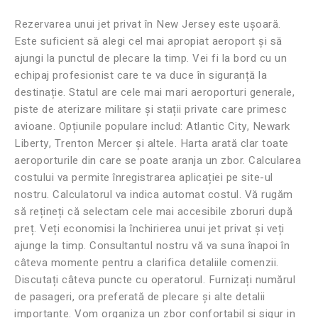
Rezervarea unui jet privat în New Jersey este ușoară.
Este suficient să alegi cel mai apropiat aeroport și să
ajungi la punctul de plecare la timp. Vei fi la bord cu un
echipaj profesionist care te va duce în siguranță la
destinație. Statul are cele mai mari aeroporturi generale,
piste de aterizare militare și stații private care primesc
avioane. Opțiunile populare includ: Atlantic City, Newark
Liberty, Trenton Mercer și altele. Harta arată clar toate
aeroporturile din care se poate aranja un zbor. Calcularea
costului va permite înregistrarea aplicației pe site-ul
nostru. Calculatorul va indica automat costul. Vă rugăm
să rețineți că selectam cele mai accesibile zboruri după
preț. Veți economisi la închirierea unui jet privat și veți
ajunge la timp. Consultantul nostru vă va suna înapoi în
câteva momente pentru a clarifica detaliile comenzii.
Discutați câteva puncte cu operatorul. Furnizați numărul
de pasageri, ora preferată de plecare și alte detalii
importante. Vom organiza un zbor confortabil si sigur in