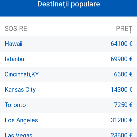
Destinații populare
SOSIRE
PREȚ
Hawaii
64100 €
Istanbul
69900 €
Cincinnati,KY
6600 €
Kansas City
14300 €
Toronto
7250 €
Los Angeles
31200 €
Las Vegas
23600 €