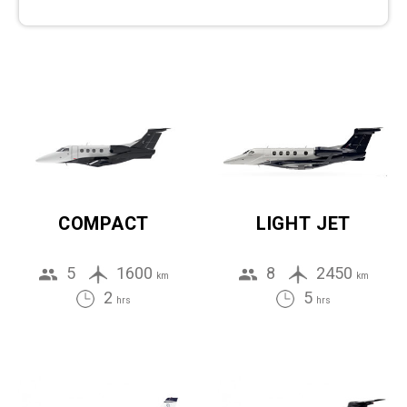
COMPACT
LIGHT JET
5
1600
8
2450
km
km
2
5
hrs
hrs