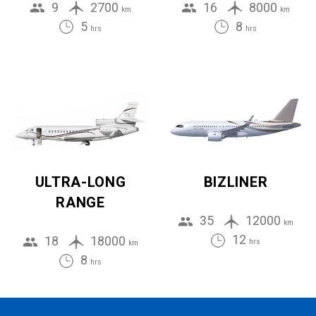
9
2700
16
8000
km
km
5
8
hrs
hrs
ULTRA-LONG
BIZLINER
RANGE
35
12000
km
12
18
18000
hrs
km
8
hrs