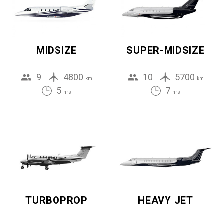
MIDSIZE
SUPER-MIDSIZE
9
4800
10
5700
km
km
5
7
hrs
hrs
TURBOPROP
HEAVY JET