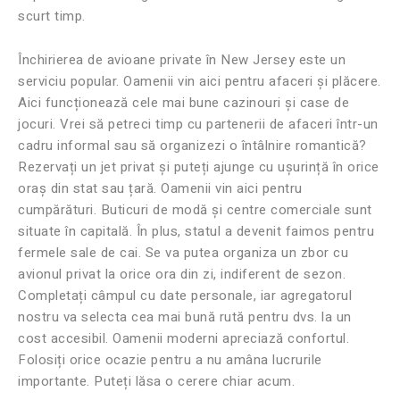
scurt timp.
Închirierea de avioane private în New Jersey este un
serviciu popular. Oamenii vin aici pentru afaceri și plăcere.
Aici funcționează cele mai bune cazinouri și case de
jocuri. Vrei să petreci timp cu partenerii de afaceri într-un
cadru informal sau să organizezi o întâlnire romantică?
Rezervați un jet privat și puteți ajunge cu ușurință în orice
oraș din stat sau țară. Oamenii vin aici pentru
cumpărături. Buticuri de modă și centre comerciale sunt
situate în capitală. În plus, statul a devenit faimos pentru
fermele sale de cai. Se va putea organiza un zbor cu
avionul privat la orice ora din zi, indiferent de sezon.
Completați câmpul cu date personale, iar agregatorul
nostru va selecta cea mai bună rută pentru dvs. la un
cost accesibil. Oamenii moderni apreciază confortul.
Folosiți orice ocazie pentru a nu amâna lucrurile
importante. Puteți lăsa o cerere chiar acum.