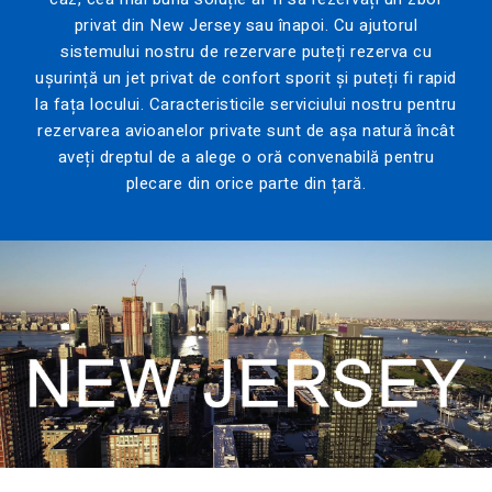
privat din New Jersey sau înapoi. Cu ajutorul
sistemului nostru de rezervare puteți rezerva cu
ușurință un jet privat de confort sporit și puteți fi rapid
la fața locului. Caracteristicile serviciului nostru pentru
rezervarea avioanelor private sunt de așa natură încât
aveți dreptul de a alege o oră convenabilă pentru
plecare din orice parte din țară.