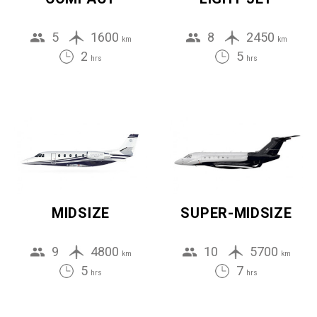
5
1600
8
2450
km
km
2
5
hrs
hrs
MIDSIZE
SUPER-MIDSIZE
9
4800
10
5700
km
km
5
7
hrs
hrs