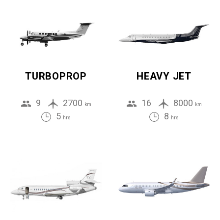
TURBOPROP
HEAVY JET
9
2700
16
8000
km
km
5
8
hrs
hrs