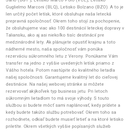
Sario (BGY ), Letisko Marco Polo (VCE), Letisko
Guglielmo Marconi (BLQ), Letisko Bolzano (BZO). A to je
len určitý počet letísk, ktoré obsluhuje naša letecká
prepravná spoločnosť. Okrem toho stojí za pochopenie,
že obsluhujeme viac ako 100 destinácií leteckej dopravy v
Taliansku, ako aj asi niekoľko tisíc destinácií pre
medzinárodné lety. Ak plánujete opustiť krajinu a toto
nádherné mesto, naša spoločnosť vám ponúka
rezerváciu súkromného letu z Verony. Ponúkame Vám
transfer na jedno z vyššie uvedených letísk priamo z
Vášho hotela. Potom nastúpite do kvalitného lietadla
našej spoločnosti. Garantujeme kvalitný let do cieľovej
destinácie. Na našej webovej stránke si môžete
rezervovať akýkoľvek typ business jetu. Pri letoch
súkromným lietadlom to má svoje výhody. S touto
službou si budete môcť sami naplánovať, kedy prídete a
kedy budete takúto službu potrebovať. Okrem toho sa
rozhodnete, odkiaľ budete musieť letieť a na ktoré letisko
priletíte. Okrem všetkých vyššie popísaných služieb