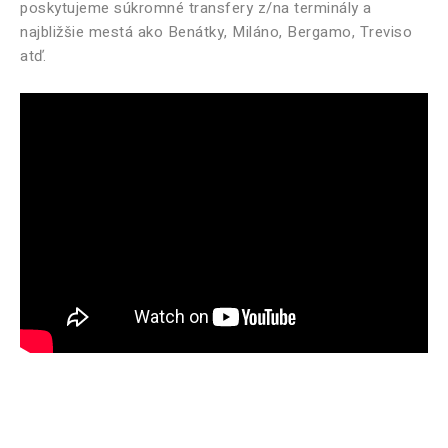
poskytujeme súkromné ​​transfery z/na terminály a
najbližšie mestá ako Benátky, Miláno, Bergamo, Treviso
atď.