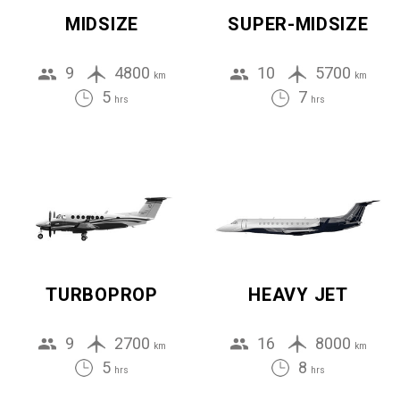
MIDSIZE
SUPER-MIDSIZE
9
4800
10
5700
km
km
5
7
hrs
hrs
TURBOPROP
HEAVY JET
9
2700
16
8000
km
km
5
8
hrs
hrs