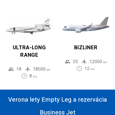
ULTRA-LONG
BIZLINER
RANGE
35
12000
km
12
18
18000
hrs
km
8
hrs
Verona lety Empty Leg a rezervácia
Business Jet