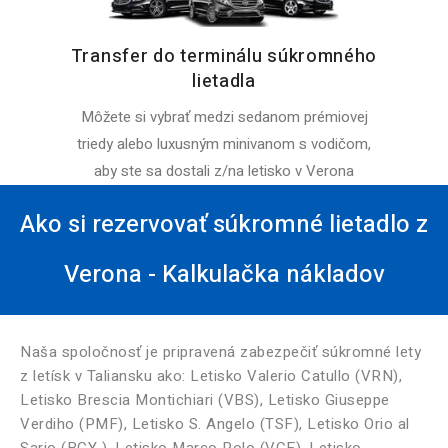
Transfer do terminálu súkromného
lietadla
Môžete si vybrať medzi sedanom prémiovej
triedy alebo luxusným minivanom s vodičom,
aby ste sa dostali z/na letisko v Verona
Ako si rezervovať súkromné ​​lietadlo z
Verona - Kalkulačka nákladov
Naša spoločnosť je pripravená zabezpečiť súkromné ​​lety
z letísk v Taliansku ako: Letisko Valerio Catullo (VRN),
Letisko Brescia Montichiari (VBS), Letisko Giuseppe
Verdiho (PMF), Letisko S. Angelo (TSF), Letisko Orio al