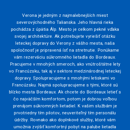
Verona je jedným z najmalebnejších miest
severovýchodného Talianska. Jeho hlavná rieka
pochádza z úpätia Álp. Mesto je celkom pekné vďaka
svojej architektúre. Ak potrebujete vyriešiť otázku
leteckej dopravy do Verony z vášho mesta, naša
spoločnosť je pripravená ísť na stretnutie. Ponúkame
vám rezerváciu súkromného lietadla do Bordeaux.
Pracujeme v mnohých smeroch, ako vnútroštátne lety
vo Francúzsku, tak aj v sektore medzinárodnej leteckej
dopravy. Spolupracujeme s mnohými letiskami vo
Francúzsku. Najmä spolupracujeme s tými, ktoré sú
blízko mesta Bordeaux. Ak chcete do Bordeaux letieť s
čo najväčším komfortom, potom je dobrou voľbou
prenájom súkromných lietadiel. K vašim službám je
prvotriedny tím pilotov, neuveriteľný tím personálu
údržby. Rovnako ako doplnkové služby, ktoré vám
umožnia zvýšiť komfortný pobyt na palube lietadla