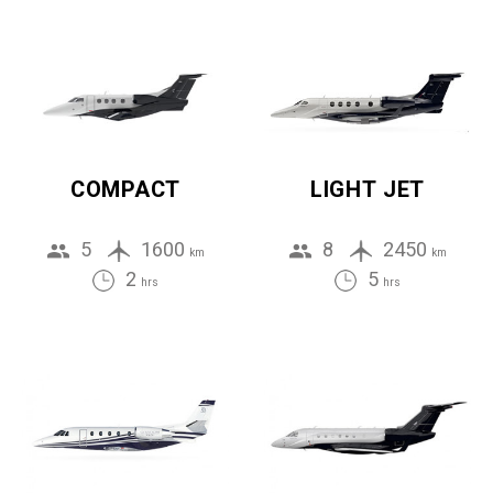
COMPACT
LIGHT JET
5
1600
8
2450
km
km
2
5
hrs
hrs