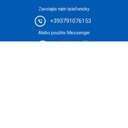
Zavolajte nám telefonicky
+393791076153
Alebo použite Messenger
Private Jet Broker #1: rezervujte si svoj súkromný let za
mimoriadne konkurenčnú cenu pomocou sofistikovaného