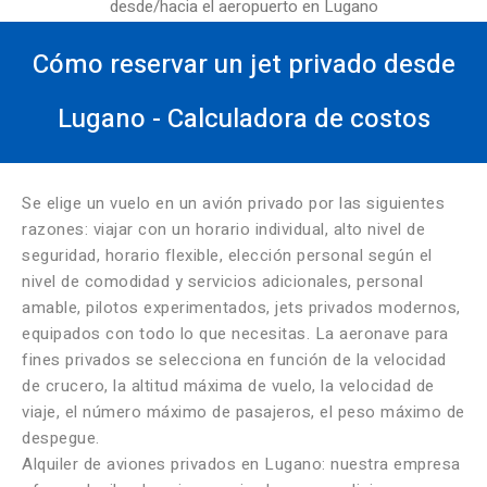
desde/hacia el aeropuerto en Lugano
Cómo reservar un jet privado desde
Lugano - Calculadora de costos
Se elige un vuelo en un avión privado por las siguientes
razones: viajar con un horario individual, alto nivel de
seguridad, horario flexible, elección personal según el
nivel de comodidad y servicios adicionales, personal
amable, pilotos experimentados, jets privados modernos,
equipados con todo lo que necesitas. La aeronave para
fines privados se selecciona en función de la velocidad
de crucero, la altitud máxima de vuelo, la velocidad de
viaje, el número máximo de pasajeros, el peso máximo de
despegue.
Alquiler de aviones privados en Lugano: nuestra empresa