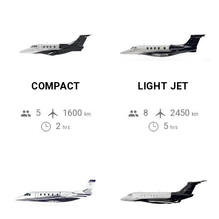
COMPACT
LIGHT JET
5
1600
8
2450
km
km
2
5
hrs
hrs