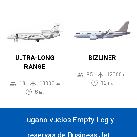
ULTRA-LONG
BIZLINER
RANGE
35
12000
km
12
18
18000
hrs
km
8
hrs
Lugano vuelos Empty Leg y
reservas de Business Jet