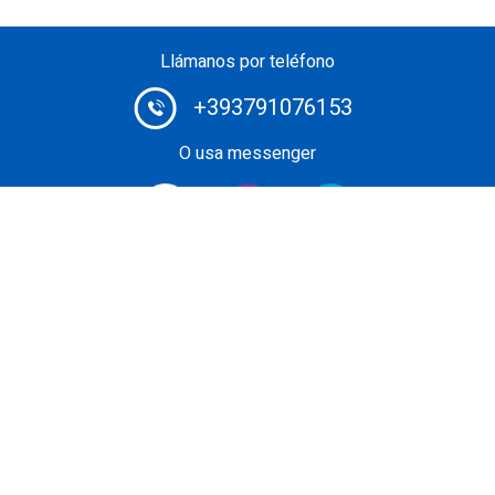
Llámanos por teléfono
+393791076153
O usa messenger
Private Jet Broker # 1: reserve su vuelo privado a un