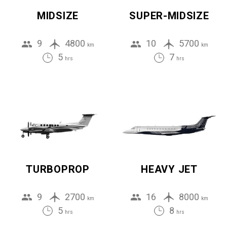
MIDSIZE
SUPER-MIDSIZE
9
4800
10
5700
km
km
5
7
hrs
hrs
TURBOPROP
HEAVY JET
9
2700
16
8000
km
km
5
8
hrs
hrs