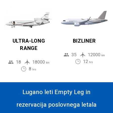
ULTRA-LONG
BIZLINER
RANGE
35
12000
km
12
18
18000
hrs
km
8
hrs
Lugano leti Empty Leg in
rezervacija poslovnega letala