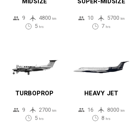
MIDSIZE
SUPER-MIDSIZE
9
4800
10
5700
km
km
5
7
hrs
hrs
TURBOPROP
HEAVY JET
9
2700
16
8000
km
km
5
8
hrs
hrs