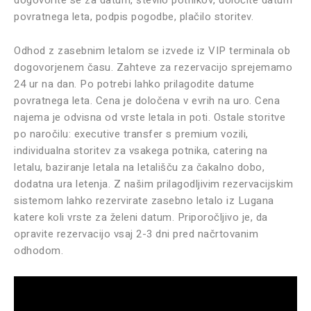
dogovorite se za datum, število potnikov, določite datum
povratnega leta, podpis pogodbe, plačilo storitev.
Odhod z zasebnim letalom se izvede iz VIP terminala ob
dogovorjenem času. Zahteve za rezervacijo sprejemamo
24 ur na dan. Po potrebi lahko prilagodite datume
povratnega leta. Cena je določena v evrih na uro. Cena
najema je odvisna od vrste letala in poti. Ostale storitve
po naročilu: executive transfer s premium vozili,
individualna storitev za vsakega potnika, catering na
letalu, baziranje letala na letališču za čakalno dobo,
dodatna ura letenja. Z našim prilagodljivim rezervacijskim
sistemom lahko rezervirate zasebno letalo iz Lugana
katere koli vrste za želeni datum. Priporočljivo je, da
opravite rezervacijo vsaj 2-3 dni pred načrtovanim
odhodom.