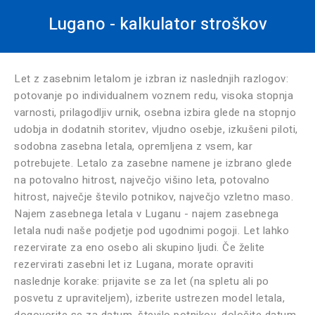
Lugano - kalkulator stroškov
Let z zasebnim letalom je izbran iz naslednjih razlogov:
potovanje po individualnem voznem redu, visoka stopnja
varnosti, prilagodljiv urnik, osebna izbira glede na stopnjo
udobja in dodatnih storitev, vljudno osebje, izkušeni piloti,
sodobna zasebna letala, opremljena z vsem, kar
potrebujete. Letalo za zasebne namene je izbrano glede
na potovalno hitrost, največjo višino leta, potovalno
hitrost, največje število potnikov, največjo vzletno maso.
Najem zasebnega letala v Luganu - najem zasebnega
letala nudi naše podjetje pod ugodnimi pogoji. Let lahko
rezervirate za eno osebo ali skupino ljudi. Če želite
rezervirati zasebni let iz Lugana, morate opraviti
naslednje korake: prijavite se za let (na spletu ali po
posvetu z upraviteljem), izberite ustrezen model letala,