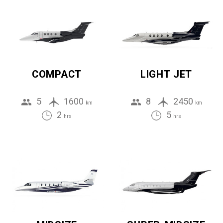
COMPACT
LIGHT JET
5
1600
8
2450
km
km
2
5
hrs
hrs