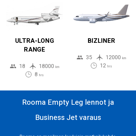
ULTRA-LONG
BIZLINER
RANGE
35
12000
km
12
18
18000
hrs
km
8
hrs
Rooma Empty Leg lennot ja
Business Jet varaus