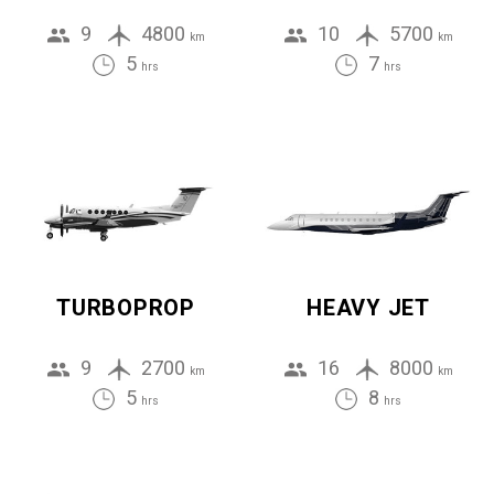
9
4800
10
5700
km
km
5
7
hrs
hrs
TURBOPROP
HEAVY JET
9
2700
16
8000
km
km
5
8
hrs
hrs