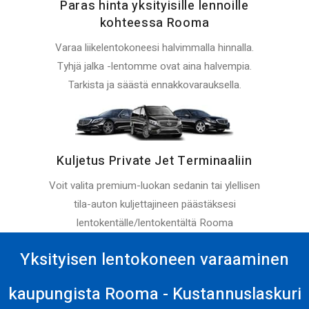
Paras hinta yksityisille lennoille
kohteessa Rooma
Varaa liikelentokoneesi halvimmalla hinnalla.
Tyhjä jalka -lentomme ovat aina halvempia.
Tarkista ja säästä ennakkovarauksella.
Kuljetus Private Jet Terminaaliin
Voit valita premium-luokan sedanin tai ylellisen
tila-auton kuljettajineen päästäksesi
lentokentälle/lentokentältä Rooma
Yksityisen lentokoneen varaaminen
kaupungista Rooma - Kustannuslaskuri