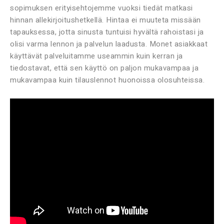
sopimuksen erityisehtojemme vuoksi tiedät matkasi
hinnan allekirjoitushetkellä. Hintaa ei muuteta missään
tapauksessa, jotta sinusta tuntuisi hyvältä rahoistasi ja
olisi varma lennon ja palvelun laadusta. Monet asiakkaat
käyttävät palveluitamme useammin kuin kerran ja
tiedostavat, että sen käyttö on paljon mukavampaa ja
mukavampaa kuin tilauslennot huonoissa olosuhteissa.