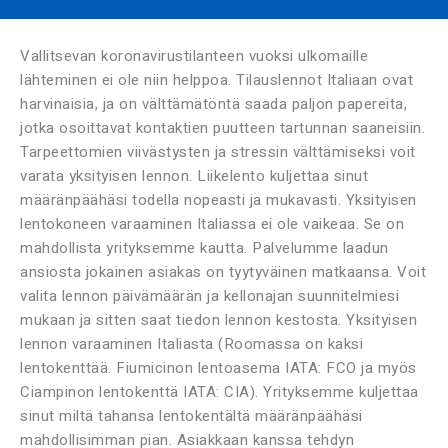
Vallitsevan koronavirustilanteen vuoksi ulkomaille
lähteminen ei ole niin helppoa. Tilauslennot Italiaan ovat
harvinaisia, ja on välttämätöntä saada paljon papereita,
jotka osoittavat kontaktien puutteen tartunnan saaneisiin.
Tarpeettomien viivästysten ja stressin välttämiseksi voit
varata yksityisen lennon. Liikelento kuljettaa sinut
määränpäähäsi todella nopeasti ja mukavasti. Yksityisen
lentokoneen varaaminen Italiassa ei ole vaikeaa. Se on
mahdollista yrityksemme kautta. Palvelumme laadun
ansiosta jokainen asiakas on tyytyväinen matkaansa. Voit
valita lennon päivämäärän ja kellonajan suunnitelmiesi
mukaan ja sitten saat tiedon lennon kestosta. Yksityisen
lennon varaaminen Italiasta (Roomassa on kaksi
lentokenttää. Fiumicinon lentoasema IATA: FCO ja myös
Ciampinon lentokenttä IATA: CIA). Yrityksemme kuljettaa
sinut miltä tahansa lentokentältä määränpäähäsi
mahdollisimman pian. Asiakkaan kanssa tehdyn