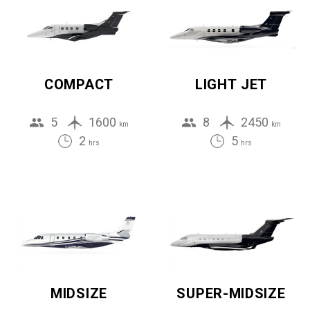
COMPACT
LIGHT JET
5
1600
8
2450
km
km
2
5
hrs
hrs
MIDSIZE
SUPER-MIDSIZE