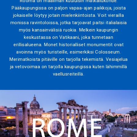
Rooma on maailman kuuluisin matkailukohde.
Pääkaupungissa on paljon vapaa-ajan paikkoja, joista
jokaiselle löytyy jotain mielenkiintoista. Voit vierailla
monissa ravintoloissa, jotka tarjoavat paitsi italialaisia
myös kansainvälisiä ruokia. Melkein kaupungin
keskustassa on Vatikaani, joka tunnetaan
erillisalueena. Monet historialliset monumentit ovat
avoinna myös turisteille, esimerkiksi Colosseum.
Merimatkoista pitäville on tarjolla tekemistä. Vesiajelua
ja vetovoimaa on tarjolla kaupungissa kuten lähimmillä
vaellusreiteillä.