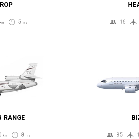
ROP
HE
5
16
km
hrs
G RANGE
BI
0
8
35
km
hrs