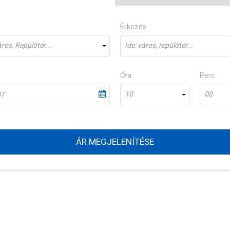
Érkezés
ros, Repülőtér...
Ide: város, repülőtér...
Óra
Perc
10
00
ÁR MEGJELENÍTÉSE