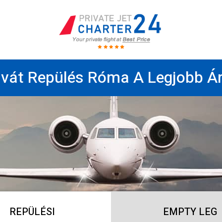
ivát Repülés Róma A Legjobb Á
REPÜLÉSI
EMPTY LEG