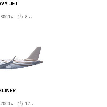
AVY JET
8000
8
km
hrs
ZLINER
12000
12
km
hrs