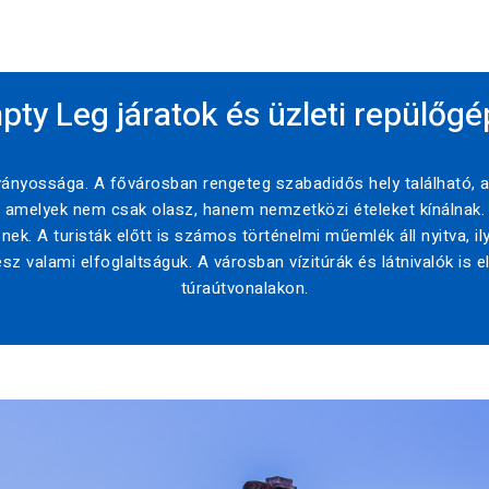
y Leg járatok és üzleti repülőgé
ványossága. A fővárosban rengeteg szabadidős hely található, a
amelyek nem csak olasz, hanem nemzetközi ételeket kínálnak. 
ek. A turisták előtt is számos történelmi műemlék áll nyitva, i
sz valami elfoglaltságuk. A városban vízitúrák és látnivalók is e
túraútvonalakon.