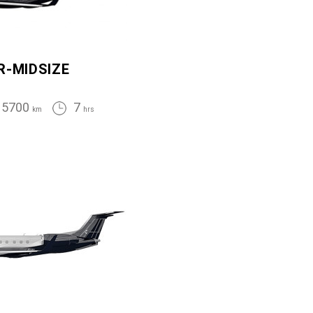
R-MIDSIZE
5700
7
km
hrs