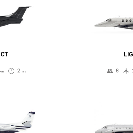
ACT
LI
2
8
km
hrs