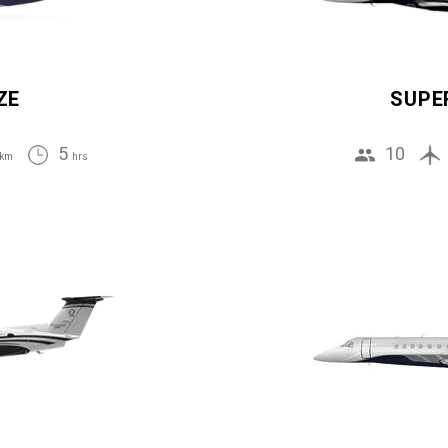
ZE
SUPE
5
10
km
hrs