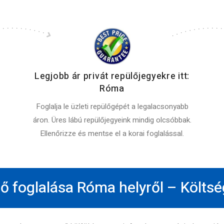
Legjobb ár privát repülőjegyekre itt:
Róma
Foglalja le üzleti repülőgépét a legalacsonyabb
áron. Üres lábú repülőjegyeink mindig olcsóbbak.
Ellenőrizze és mentse el a korai foglalással.
lő foglalása Róma helyről – Költsé