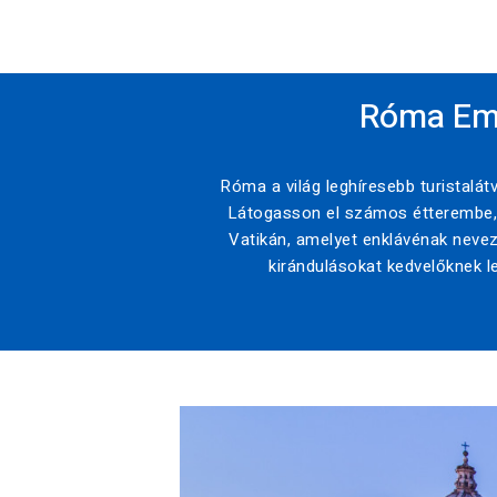
Róma Empt
Róma a világ leghíresebb turistalát
Látogasson el számos étterembe, 
Vatikán, amelyet enklávénak nevezn
kirándulásokat kedvelőknek le