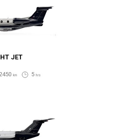
GHT JET
2450
5
km
hrs