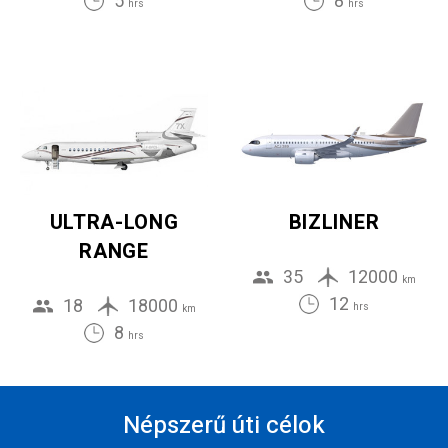
5
8
hrs
hrs
ULTRA-LONG
BIZLINER
RANGE
35
12000
km
12
18
18000
hrs
km
8
hrs
Népszerű úti célok