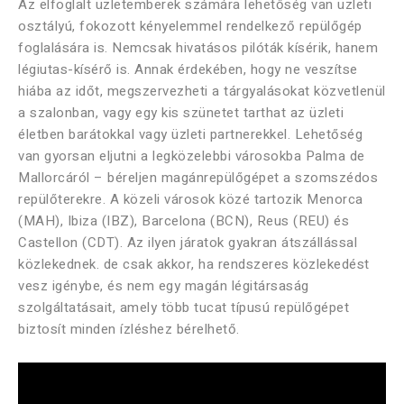
Az elfoglalt üzletemberek számára lehetőség van üzleti
osztályú, fokozott kényelemmel rendelkező repülőgép
foglalására is. Nemcsak hivatásos pilóták kísérik, hanem
légiutas-kísérő is. Annak érdekében, hogy ne veszítse
hiába az időt, megszervezheti a tárgyalásokat közvetlenül
a szalonban, vagy egy kis szünetet tarthat az üzleti
életben barátokkal vagy üzleti partnerekkel. Lehetőség
van gyorsan eljutni a legközelebbi városokba Palma de
Mallorcáról – béreljen magánrepülőgépet a szomszédos
repülőterekre. A közeli városok közé tartozik Menorca
(MAH), Ibiza (IBZ), Barcelona (BCN), Reus (REU) és
Castellon (CDT). Az ilyen járatok gyakran átszállással
közlekednek. de csak akkor, ha rendszeres közlekedést
vesz igénybe, és nem egy magán légitársaság
szolgáltatásait, amely több tucat típusú repülőgépet
biztosít minden ízléshez bérelhető.