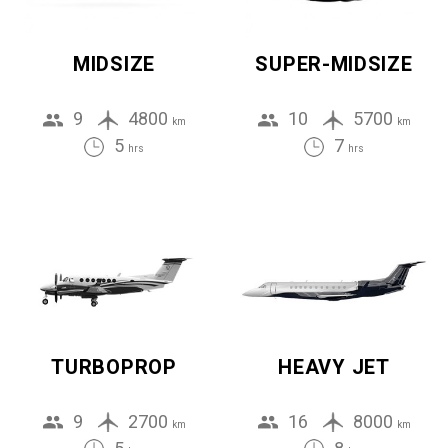
MIDSIZE
SUPER-MIDSIZE
9
4800
10
5700
km
km
5
7
hrs
hrs
TURBOPROP
HEAVY JET
9
2700
16
8000
km
km