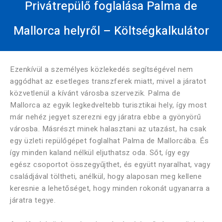
Privátrepülő foglalása Palma de
Mallorca helyről – Költségkalkulátor
Ezenkívül a személyes közlekedés segítségével nem
aggódhat az esetleges transzferek miatt, mivel a járatot
közvetlenül a kívánt városba szervezik. Palma de
Mallorca az egyik legkedveltebb turisztikai hely, így most
már nehéz jegyet szerezni egy járatra ebbe a gyönyörű
városba. Másrészt minek halasztani az utazást, ha csak
egy üzleti repülőgépet foglalhat Palma de Mallorcába. És
így minden kaland nélkül eljuthatsz oda. Sőt, így egy
egész csoportot összegyűjthet, és együtt nyaralhat, vagy
családjával töltheti, anélkül, hogy alaposan meg kellene
keresnie a lehetőséget, hogy minden rokonát ugyanarra a
járatra tegye.