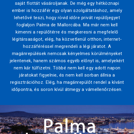
saját flottát vásároljanak. De még egy hétköznapi
ember is hozzáfér egy olyan szolgáltatáshoz, amely
lehetővé teszi, hogy rövid időre privát repülőjegyet
foglaljon Palma de Mallorcába. Ma már nem kell
kimenni a repülőtérre és megkeresni a megfelelő
légitársaságot, elég, ha közvetlenül otthon, internet-
hozzáféréssel megrendeli a légi járatot. A
magánrepülések nemcsak kényelmes körülményeket
jelentenek, hanem számos egyéb előnyt is, amelyekért
nem kár túlfizetni. Többé nem kell egy adott napon
járatokat figyelnie, és nem kell sorban állnia a
regisztrációhoz. Elég, ha magánrepülőt rendel a kívánt
időpontra, és soron kívül átmegy a vámellenőrzésen.