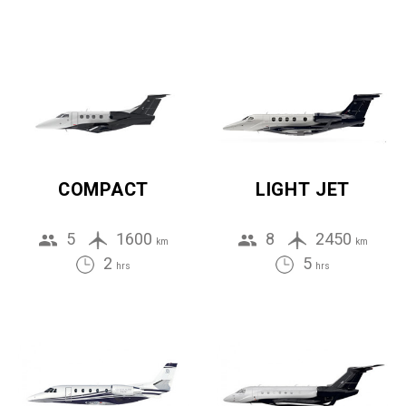
COMPACT
LIGHT JET
5
1600
8
2450
km
km
2
5
hrs
hrs