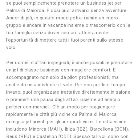
se puoi semplicemente prenotare un business jet per
Palma di Maiorca. E così puoi arrivarci senza avventure.
Ancor di più, in questo modo potrai riunire un intero
gruppo e andare in vacanza insieme o trascorrerlo con la
tua famiglia senza dover cercare attentamente
l'opportunità di mettere tutti i tuoi parenti sullo stesso
volo.
Per uomini d'affari impegnati, è anche possibile prenotare
un jet di classe business con maggiore comfort. È
accompagnato non solo da piloti professionisti, ma
anche da un assistente di volo. Per non perdere tempo
invano, puoi organizzare trattative direttamente in salone
o prenderti una pausa dagli affari insieme ad amici o
partner commerciali. C'è un modo per raggiungere
rapidamente le città più vicine da Palma di Maiorca:
noleggia jet privati ​​per gli aeroporti vicini. Le città vicine
includono Minorca (MAH), Ibiza (IBZ), Barcellona (BCN),
Reus (REU) e Castellon (CDT). Spesso tali voli sono con