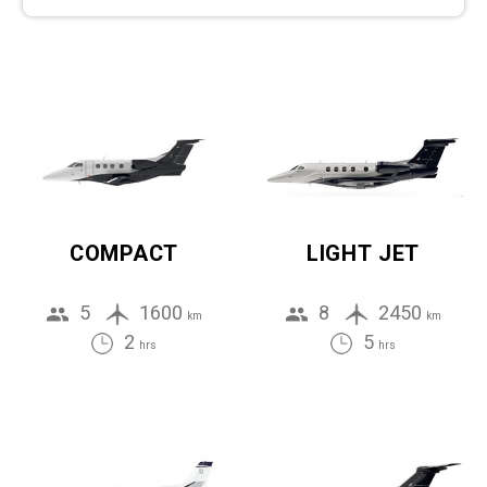
COMPACT
LIGHT JET
5
1600
8
2450
km
km
2
5
hrs
hrs