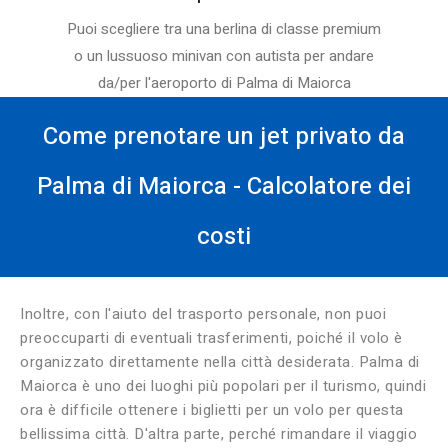
Puoi scegliere tra una berlina di classe premium
o un lussuoso minivan con autista per andare
da/per l'aeroporto di Palma di Maiorca
Come prenotare un jet privato da
Palma di Maiorca - Calcolatore dei
costi
Inoltre, con l'aiuto del trasporto personale, non puoi
preoccuparti di eventuali trasferimenti, poiché il volo è
organizzato direttamente nella città desiderata. Palma di
Maiorca è uno dei luoghi più popolari per il turismo, quindi
ora è difficile ottenere i biglietti per un volo per questa
bellissima città. D'altra parte, perché rimandare il viaggio