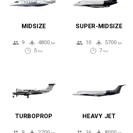
MIDSIZE
SUPER-MIDSIZE
9
4800
10
5700
km
km
5
7
hrs
hrs
TURBOPROP
HEAVY JET
9
2700
16
8000