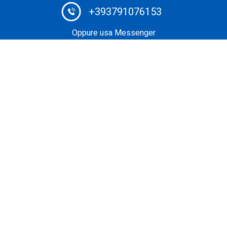
+393791076153
Oppure usa Messenger
Broker #1 di Jet Privati: prenota il tuo volo privato a un
prezzo estremamente competitivo utilizzando il
sofisticato sistema di prenotazione. Scegli il servizio più
affidabile ed efficace per noleggiare un business jet per