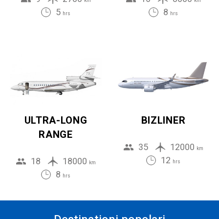
km
km
5
8
hrs
hrs
ULTRA-LONG
BIZLINER
RANGE
35
12000
km
12
18
18000
hrs
km
8
hrs