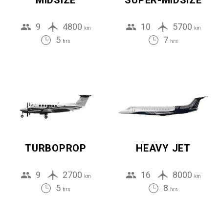
MIDSIZE
SUPER-MIDSIZE
9
4800
10
5700
km
km
5
7
hrs
hrs
TURBOPROP
HEAVY JET
9
2700
16
8000
km
km
5
8
hrs
hrs