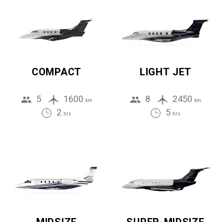
COMPACT
LIGHT JET
5
1600
8
2450
km
km
2
5
hrs
hrs