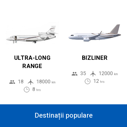
ULTRA-LONG
BIZLINER
RANGE
35
12000
km
12
18
18000
hrs
km
8
hrs
Destinații populare