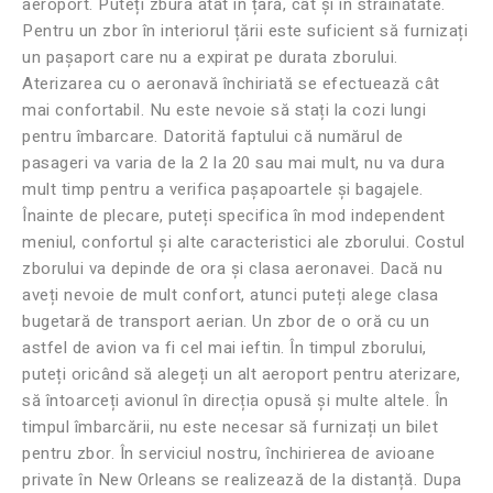
aeroport. Puteți zbura atât în ​​țară, cât și în străinătate.
Pentru un zbor în interiorul țării este suficient să furnizați
un pașaport care nu a expirat pe durata zborului.
Aterizarea cu o aeronavă închiriată se efectuează cât
mai confortabil. Nu este nevoie să stați la cozi lungi
pentru îmbarcare. Datorită faptului că numărul de
pasageri va varia de la 2 la 20 sau mai mult, nu va dura
mult timp pentru a verifica pașapoartele și bagajele.
Înainte de plecare, puteți specifica în mod independent
meniul, confortul și alte caracteristici ale zborului. Costul
zborului va depinde de ora și clasa aeronavei. Dacă nu
aveți nevoie de mult confort, atunci puteți alege clasa
bugetară de transport aerian. Un zbor de o oră cu un
astfel de avion va fi cel mai ieftin. În timpul zborului,
puteți oricând să alegeți un alt aeroport pentru aterizare,
să întoarceți avionul în direcția opusă și multe altele. În
timpul îmbarcării, nu este necesar să furnizați un bilet
pentru zbor. În serviciul nostru, închirierea de avioane
private în New Orleans se realizează de la distanță. Dupa