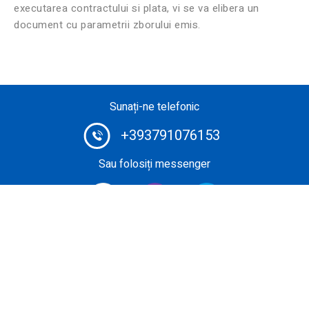
executarea contractului si plata, vi se va elibera un
document cu parametrii zborului emis.
Sunați-ne telefonic
+393791076153
Sau folosiți messenger