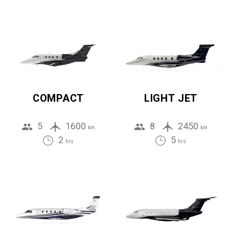
COMPACT
LIGHT JET
5
1600
8
2450
km
km
2
5
hrs
hrs