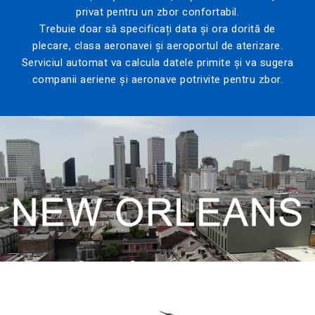
privat pentru un zbor confortabil.
Trebuie doar să specificați data și ora dorită de
plecare, clasa aeronavei și aeroportul de aterizare.
Serviciul automat va calcula datele primite și va sugera
companii aeriene și aeronave potrivite pentru zbor.