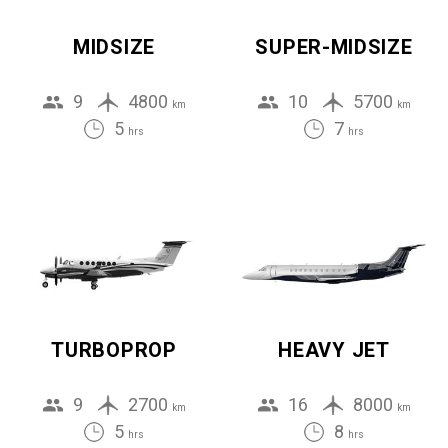
MIDSIZE
SUPER-MIDSIZE
9
4800
10
5700
km
km
5
7
hrs
hrs
TURBOPROP
HEAVY JET
9
2700
16
8000
km
km
5
8
hrs
hrs