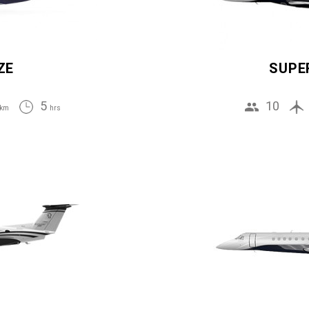
ZE
SUPE
5
10
km
hrs