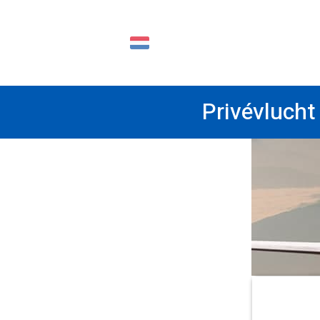
NL
Privévlucht