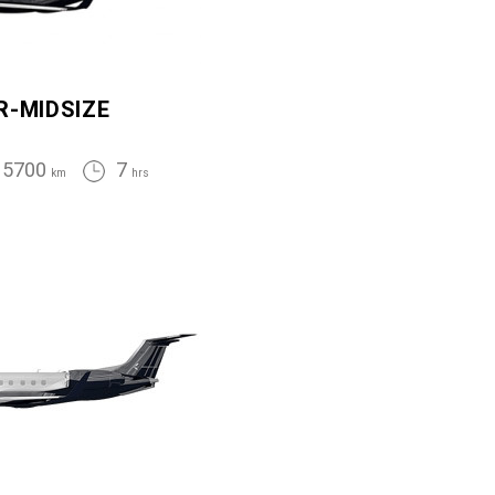
R-MIDSIZE
5700
7
km
hrs