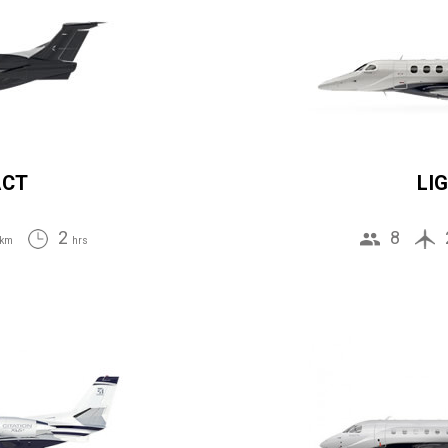
ACT
LI
2
8
km
hrs