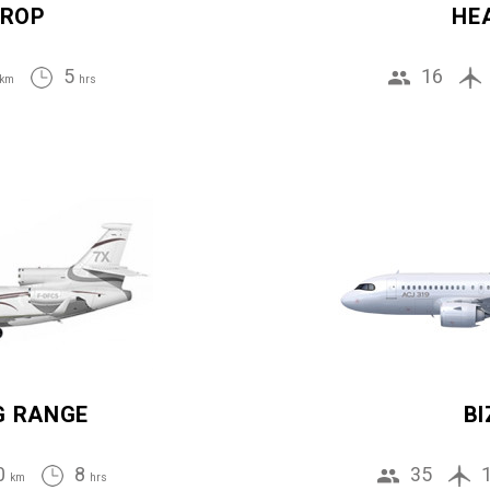
ROP
HE
5
16
km
hrs
G RANGE
BI
0
8
35
km
hrs