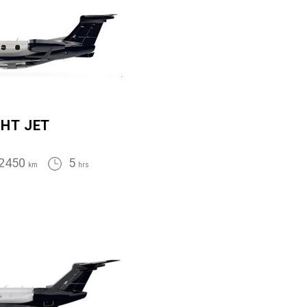
GHT JET
2450
5
km
hrs