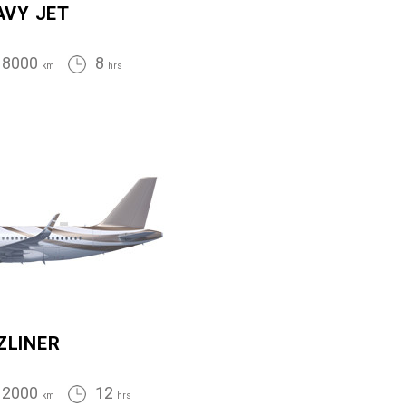
AVY JET
8000
8
km
hrs
ZLINER
12000
12
km
hrs