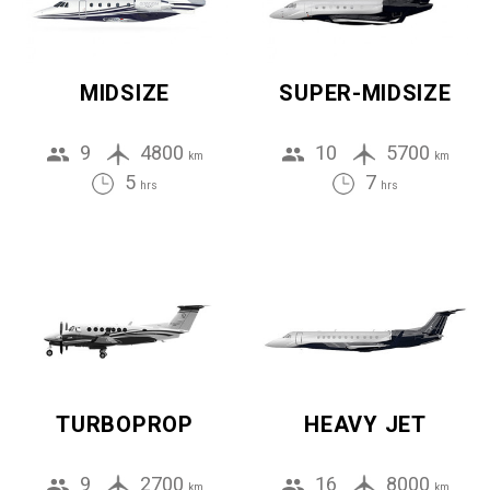
MIDSIZE
SUPER-MIDSIZE
9
4800
10
5700
km
km
5
7
hrs
hrs
TURBOPROP
HEAVY JET
9
2700
16
8000
km
km