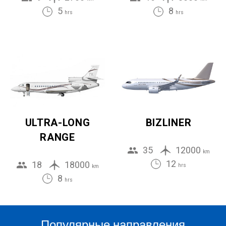
5
8
hrs
hrs
ULTRA-LONG
BIZLINER
RANGE
35
12000
km
12
18
18000
hrs
km
8
hrs
Популярные направления