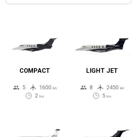
COMPACT
LIGHT JET
5
1600
8
2450
km
km
2
5
hrs
hrs