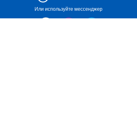
Или используйте мессенджер
Сертифицированный брокер бизнес-авиации №1:
забронируйте частный рейс по самой выгодной цене,
используя современную систему бронирования.
Выберите самый надежный и эффективный сервис по
аренде бизнес-джетов для деловой поездки или
отпуска без добавочной стоимости.