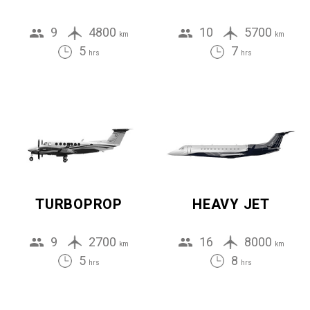
9
4800
10
5700
km
km
5
7
hrs
hrs
TURBOPROP
HEAVY JET
9
2700
16
8000
km
km
5
8
hrs
hrs