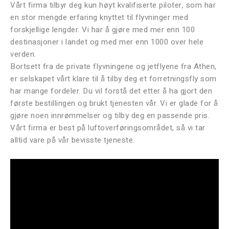
Vårt firma tilbyr deg kun høyt kvalifiserte piloter, som har
en stor mengde erfaring knyttet til flyvninger med
forskjellige lengder. Vi har å gjøre med mer enn 100
destinasjoner i landet og med mer enn 1000 over hele
verden.
Bortsett fra de private flyvningene og jetflyene fra Athen,
er selskapet vårt klare til å tilby deg et forretningsfly som
har mange fordeler. Du vil forstå det etter å ha gjort den
første bestillingen og brukt tjenesten vår. Vi er glade for å
gjøre noen innrømmelser og tilby deg en passende pris.
Vårt firma er best på luftoverføringsområdet, så vi tar
alltid vare på vår bevisste tjeneste.