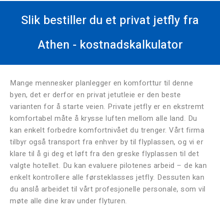
Slik bestiller du et privat jetfly fra
Athen - kostnadskalkulator
Mange mennesker planlegger en komforttur til denne
byen, det er derfor en privat jetutleie er den beste
varianten for å starte veien. Private jetfly er en ekstremt
komfortabel måte å krysse luften mellom alle land. Du
kan enkelt forbedre komfortnivået du trenger. Vårt firma
tilbyr også transport fra enhver by til flyplassen, og vi er
klare til å gi deg et løft fra den greske flyplassen til det
valgte hotellet. Du kan evaluere pilotenes arbeid – de kan
enkelt kontrollere alle førsteklasses jetfly. Dessuten kan
du anslå arbeidet til vårt profesjonelle personale, som vil
møte alle dine krav under flyturen.