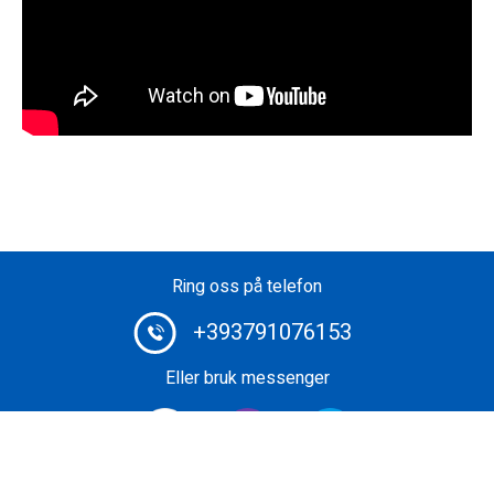
Ring oss på telefon
+393791076153
Eller bruk messenger