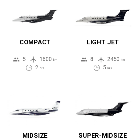
COMPACT
LIGHT JET
5
1600
8
2450
km
km
2
5
hrs
hrs
MIDSIZE
SUPER-MIDSIZE