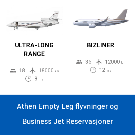
ULTRA-LONG
BIZLINER
RANGE
35
12000
km
12
18
18000
hrs
km
8
hrs
Athen Empty Leg flyvninger og
Business Jet Reservasjoner