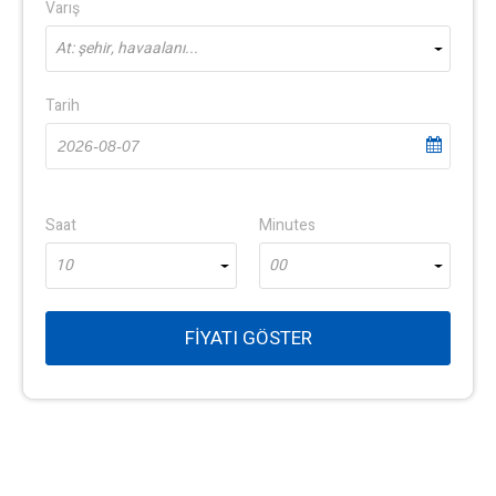
Varış
At: şehir, havaalanı...
Tarih
Saat
Minutes
10
00
FIYATI GÖSTER