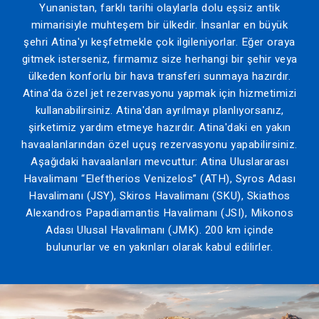
Yunanistan, farklı tarihi olaylarla dolu eşsiz antik
mimarisiyle muhteşem bir ülkedir. İnsanlar en büyük
şehri Atina'yı keşfetmekle çok ilgileniyorlar. Eğer oraya
gitmek isterseniz, firmamız size herhangi bir şehir veya
ülkeden konforlu bir hava transferi sunmaya hazırdır.
Atina'da özel jet rezervasyonu yapmak için hizmetimizi
kullanabilirsiniz. Atina'dan ayrılmayı planlıyorsanız,
şirketimiz yardım etmeye hazırdır. Atina'daki en yakın
havaalanlarından özel uçuş rezervasyonu yapabilirsiniz.
Aşağıdaki havaalanları mevcuttur: Atina Uluslararası
Havalimanı “Eleftherios Venizelos” (ATH), Syros Adası
Havalimanı (JSY), Skiros Havalimanı (SKU), Skiathos
Alexandros Papadiamantis Havalimanı (JSI), Mikonos
Adası Ulusal Havalimanı (JMK). 200 km içinde
bulunurlar ve en yakınları olarak kabul edilirler.