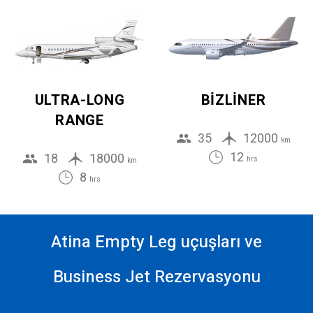
ULTRA-LONG
BIZLINER
RANGE
35
12000
km
12
18
18000
hrs
km
8
hrs
Atina Empty Leg uçuşları ve
Business Jet Rezervasyonu