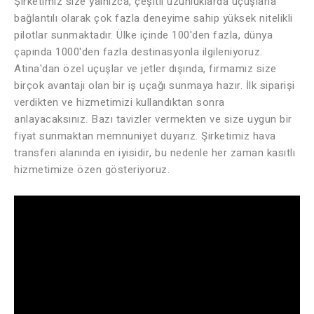
Şirketimiz size yalnızca, çeşitli uzunluklarda uçuşlarla
bağlantılı olarak çok fazla deneyime sahip yüksek nitelikli
pilotlar sunmaktadır. Ülke içinde 100'den fazla, dünya
çapında 1000'den fazla destinasyonla ilgileniyoruz.
Atina'dan özel uçuşlar ve jetler dışında, firmamız size
birçok avantajı olan bir iş uçağı sunmaya hazır. İlk siparişi
verdikten ve hizmetimizi kullandıktan sonra
anlayacaksınız. Bazı tavizler vermekten ve size uygun bir
fiyat sunmaktan memnuniyet duyarız. Şirketimiz hava
transferi alanında en iyisidir, bu nedenle her zaman kasıtlı
hizmetimize özen gösteriyoruz.