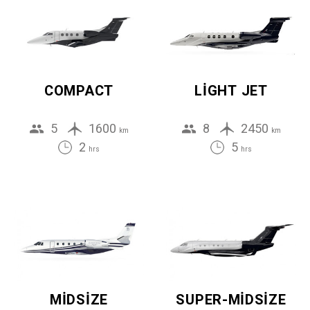
COMPACT
LIGHT JET
5
1600
8
2450
km
km
2
5
hrs
hrs
MIDSIZE
SUPER-MIDSIZE