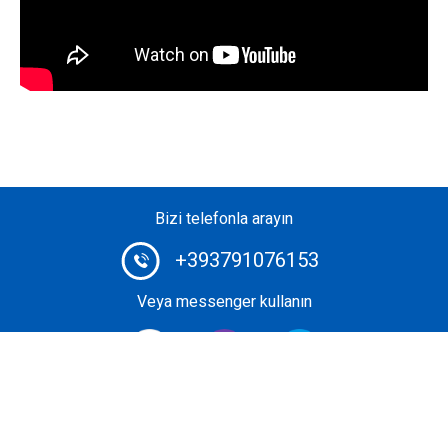
Bizi telefonla arayın
+393791076153
Veya messenger kullanın