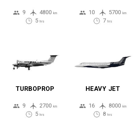
9
4800
10
5700
km
km
5
7
hrs
hrs
TURBOPROP
HEAVY JET
9
2700
16
8000
km
km
5
8
hrs
hrs