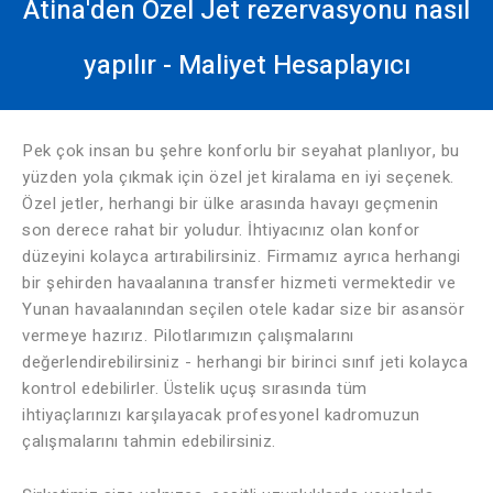
Atina'den Özel Jet rezervasyonu nasıl
yapılır - Maliyet Hesaplayıcı
Pek çok insan bu şehre konforlu bir seyahat planlıyor, bu
yüzden yola çıkmak için özel jet kiralama en iyi seçenek.
Özel jetler, herhangi bir ülke arasında havayı geçmenin
son derece rahat bir yoludur. İhtiyacınız olan konfor
düzeyini kolayca artırabilirsiniz. Firmamız ayrıca herhangi
bir şehirden havaalanına transfer hizmeti vermektedir ve
Yunan havaalanından seçilen otele kadar size bir asansör
vermeye hazırız. Pilotlarımızın çalışmalarını
değerlendirebilirsiniz - herhangi bir birinci sınıf jeti kolayca
kontrol edebilirler. Üstelik uçuş sırasında tüm
ihtiyaçlarınızı karşılayacak profesyonel kadromuzun
çalışmalarını tahmin edebilirsiniz.