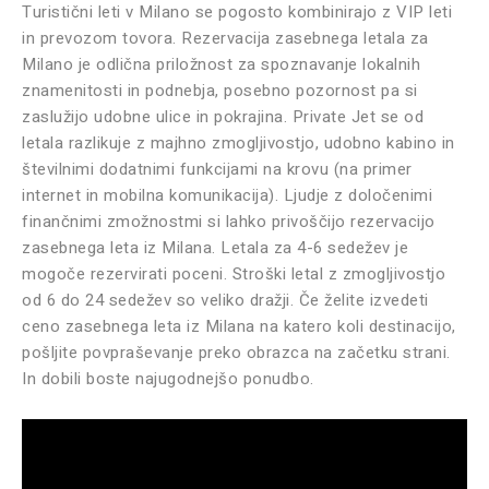
Turistični leti v Milano se pogosto kombinirajo z VIP leti
in prevozom tovora. Rezervacija zasebnega letala za
Milano je odlična priložnost za spoznavanje lokalnih
znamenitosti in podnebja, posebno pozornost pa si
zaslužijo udobne ulice in pokrajina. Private Jet se od
letala razlikuje z majhno zmogljivostjo, udobno kabino in
številnimi dodatnimi funkcijami na krovu (na primer
internet in mobilna komunikacija). Ljudje z določenimi
finančnimi zmožnostmi si lahko privoščijo rezervacijo
zasebnega leta iz Milana. Letala za 4-6 sedežev je
mogoče rezervirati poceni. Stroški letal z zmogljivostjo
od 6 do 24 sedežev so veliko dražji. Če želite izvedeti
ceno zasebnega leta iz Milana na katero koli destinacijo,
pošljite povpraševanje preko obrazca na začetku strani.
In dobili boste najugodnejšo ponudbo.