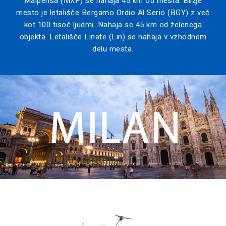
Malpensa (MXP) se nahaja 45 km od mesta. Bližje
mesto je letališče Bergamo Ordio Al Serio (BGY) z več
kot 100 tisoč ljudmi. Nahaja se 45 km od želenega
objekta. Letališče Linate (Lin) se nahaja v vzhodnem
delu mesta.