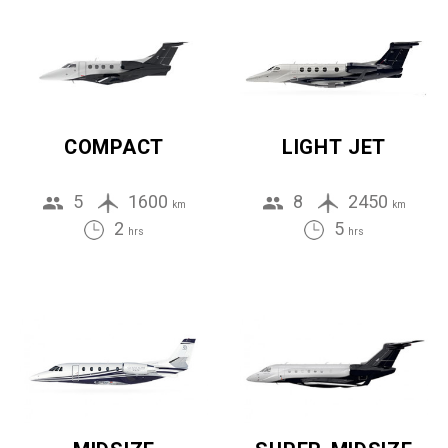
COMPACT
LIGHT JET
5
1600
8
2450
km
km
2
5
hrs
hrs