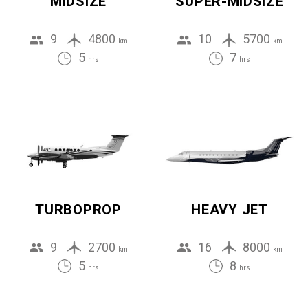
MIDSIZE
SUPER-MIDSIZE
9
4800
10
5700
km
km
5
7
hrs
hrs
TURBOPROP
HEAVY JET
9
2700
16
8000
km
km
5
8
hrs
hrs