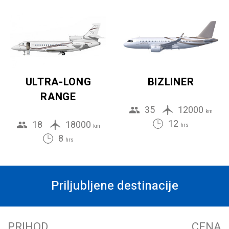
ULTRA-LONG
BIZLINER
RANGE
35
12000
km
12
18
18000
hrs
km
8
hrs
Priljubljene destinacije
PRIHOD
CENA