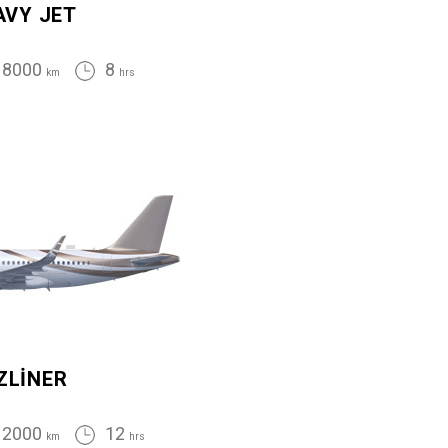
AVY JET
8000
8
km
hrs
ZLINER
12000
12
km
hrs