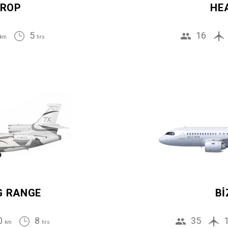
ROP
HE
5
16
km
hrs
G RANGE
BI
0
8
35
km
hrs