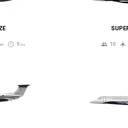
ZE
SUPE
5
10
km
hrs