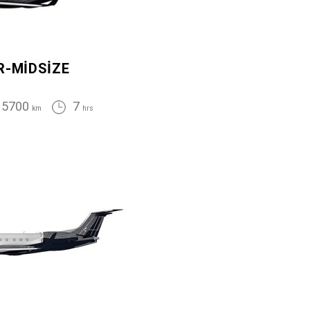
R-MIDSIZE
5700
7
km
hrs