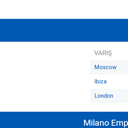
VARIŞ
Moscow
Ibiza
London
Milano Empt