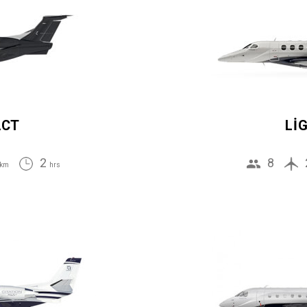
ACT
LI
2
8
km
hrs