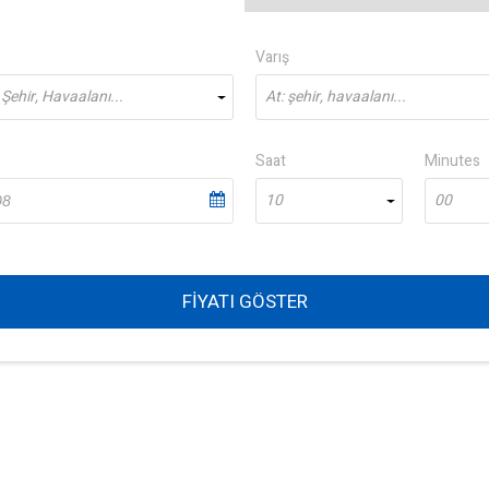
Varış
Şehir, Havaalanı...
At: şehir, havaalanı...
Saat
Minutes
10
00
FIYATI GÖSTER