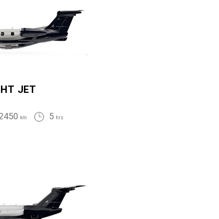
GHT JET
2450
5
km
hrs