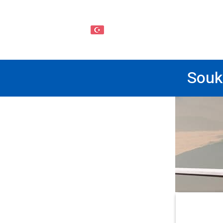
TR
Souk