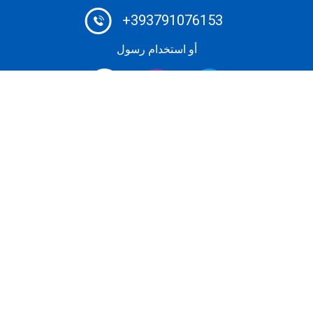
+393791076153
أو استخدام رسول
برايفت جيت بروكر # 1: احجز رحلتك الخاصة بسعر تنافسي
للغاية باستخدام نظام الحجز المتطور. اختر الخدمة الأكثر
موثوقية وفعالية لاستئجار طائرة رجال الأعمال لرحلة عمل أو
عطلة دون أي تكلفة إضافية.