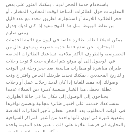
باستخدام خدمة الحجز لدينا ، يمكنك العثور على بعض
المعلومات حول الطائرات المتاحة لوقت المغادرة المختار ، أو
حجز الطائرة اللازمة أو استئجارها لطريق محدد مع عدد قليل
من نقاط الهبوط. مثل هذا النهج مفيد إذا كان لديك جدول
زمني صارم.
يمكن لعملائنا طلب طائرة خاصة في ليون مع قائمة الخدمات
المختارة. نحن نقدم فقط خدمة حصرية ومستوى عالٍ من
الخصوصية والظروف الأكثر ملاءمة. تساعدك الطائرات الخاصة
في الوصول إلى أي موقع يتم اختياره حيث لا توجد رحلات
طيران مباشرة أو مطارات مناسبة. بعد حجز رحلة في الوقت
والتاريخ المحددين ، يمكنك تحديد طريقك الخاص واقتراح وقت
وصولك. إنه مفيد للغاية إذا كان لديك رحلات عمل أو رحلات
عطلة. يحظى هذا الخيار بشعبية كبيرة بين العملاء عندما
يحتاجون إلى الوصول إلى مكان ما في حالة الطوارئ.
ستساعدك خدمتنا على اختيار طائرة مجانية وتضمن توافرها
في الوقت المطلوب بعد الحجز. تحظى تأجير الطائرات الخاصة
بشعبية كبيرة في ليون لأنها واحدة من أشهر المراكز السياحية
والتجارية في فرنسا. علاوة على ذلك ، تعتبر هذه المدينة واحدة
من أكثر المدن ملاءمة للعيش.