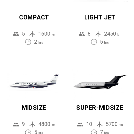
COMPACT
LIGHT JET
5
1600
8
2450
km
km
2
5
hrs
hrs
MIDSIZE
SUPER-MIDSIZE
9
4800
10
5700
km
km
5
7
hrs
hrs