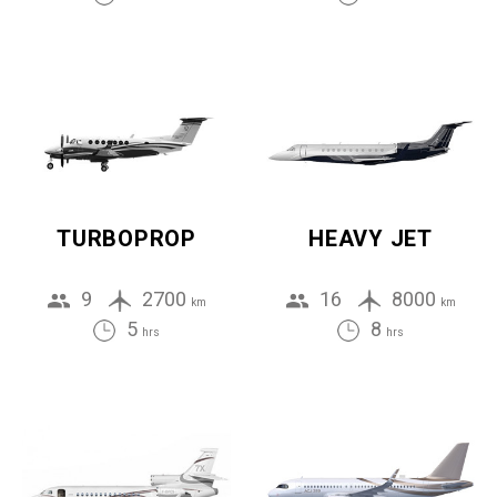
TURBOPROP
HEAVY JET
9
2700
16
8000
km
km
5
8
hrs
hrs