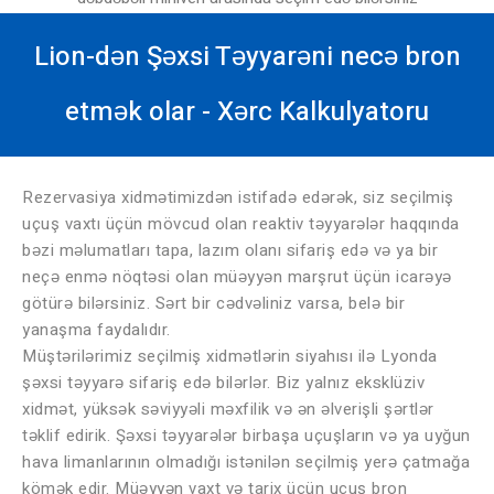
Lion-dən Şəxsi Təyyarəni necə bron
etmək olar - Xərc Kalkulyatoru
Rezervasiya xidmətimizdən istifadə edərək, siz seçilmiş
uçuş vaxtı üçün mövcud olan reaktiv təyyarələr haqqında
bəzi məlumatları tapa, lazım olanı sifariş edə və ya bir
neçə enmə nöqtəsi olan müəyyən marşrut üçün icarəyə
götürə bilərsiniz. Sərt bir cədvəliniz varsa, belə bir
yanaşma faydalıdır.
Müştərilərimiz seçilmiş xidmətlərin siyahısı ilə Lyonda
şəxsi təyyarə sifariş edə bilərlər. Biz yalnız eksklüziv
xidmət, yüksək səviyyəli məxfilik və ən əlverişli şərtlər
təklif edirik. Şəxsi təyyarələr birbaşa uçuşların və ya uyğun
hava limanlarının olmadığı istənilən seçilmiş yerə çatmağa
kömək edir. Müəyyən vaxt və tarix üçün uçuş bron