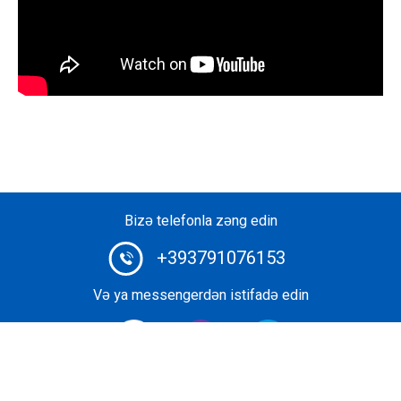
Bizə telefonla zəng edin
+393791076153
Və ya messengerdən istifadə edin