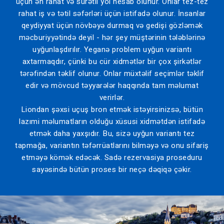
üçün ən rahat və sürətli yol hesab olunur. Onlar tez-tez
rahat iş və tətil səfərləri üçün istifadə olunur. İnsanlar
qeydiyyat üçün növbəyə durmaq və gedişi gözləmək
məcburiyyətində deyil - hər şey müştərinin tələblərinə
uyğunlaşdırılır. Yeganə problem uyğun variantı
axtarmaqdır, çünki bu cür xidmətlər bir çox şirkətlər
tərəfindən təklif olunur. Onlar müxtəlif seçimlər təklif
edir və mövcud təyyarələr haqqında tam məlumat
verirlər.
Liondan şəxsi uçuş bron etmək istəyirsinizsə, bütün
lazımi məlumatların olduğu xüsusi xidmətdən istifadə
etmək daha yaxşıdır. Bu, sizə uyğun variantı tez
tapmağa, variantın təfərrüatlarını bilməyə və onu sifariş
etməyə kömək edəcək. Sadə rezervasiya proseduru
sayəsində bütün proses bir neçə dəqiqə çəkir.