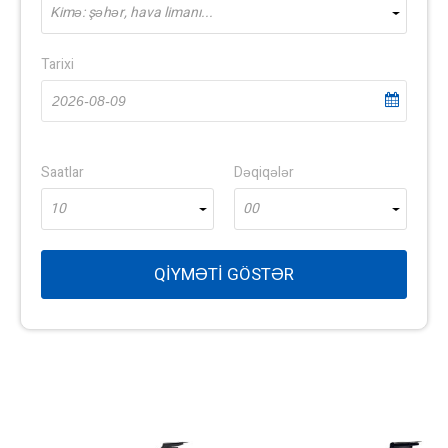
Kimə: şəhər, hava limanı...
Tarixi
Saatlar
Dəqiqələr
10
00
QIYMƏTI GÖSTƏR