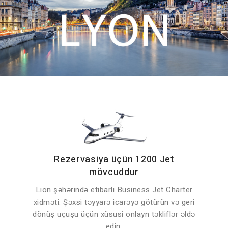
Rezervasiya üçün 1200 Jet
mövcuddur
Lion şəhərində etibarlı Business Jet Charter
xidməti. Şəxsi təyyarə icarəyə götürün və geri
dönüş uçuşu üçün xüsusi onlayn təkliflər əldə
edin.