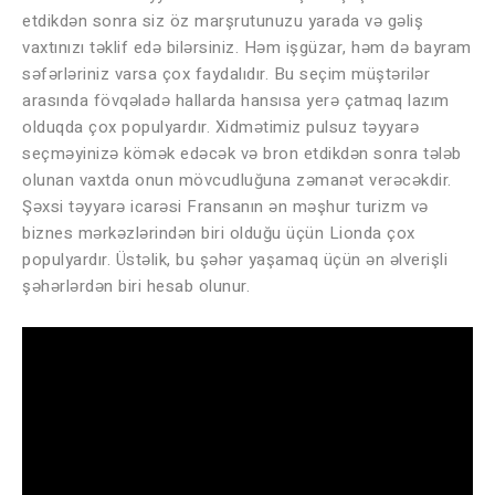
etdikdən sonra siz öz marşrutunuzu yarada və gəliş
vaxtınızı təklif edə bilərsiniz. Həm işgüzar, həm də bayram
səfərləriniz varsa çox faydalıdır. Bu seçim müştərilər
arasında fövqəladə hallarda hansısa yerə çatmaq lazım
olduqda çox populyardır. Xidmətimiz pulsuz təyyarə
seçməyinizə kömək edəcək və bron etdikdən sonra tələb
olunan vaxtda onun mövcudluğuna zəmanət verəcəkdir.
Şəxsi təyyarə icarəsi Fransanın ən məşhur turizm və
biznes mərkəzlərindən biri olduğu üçün Lionda çox
populyardır. Üstəlik, bu şəhər yaşamaq üçün ən əlverişli
şəhərlərdən biri hesab olunur.