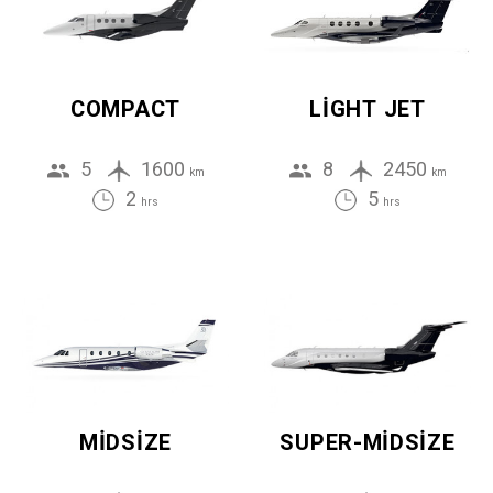
COMPACT
LIGHT JET
5
1600
8
2450
km
km
2
5
hrs
hrs
MIDSIZE
SUPER-MIDSIZE