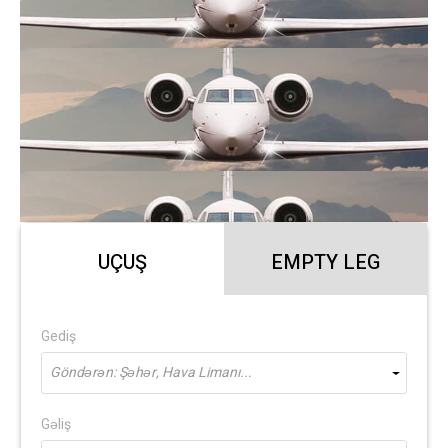
UÇUŞ
EMPTY LEG
Gediş
Göndərən: Şəhər, Hava Limanı...
Gəliş