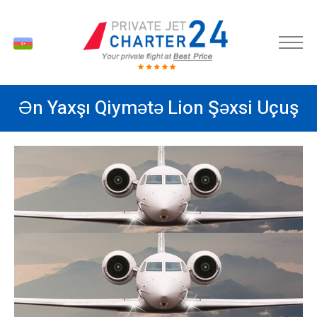
AZ
Ən Yaxşı Qiymətə Lion Şəxsi Uçuş