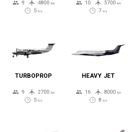
9
4800
10
5700
km
km
5
7
hrs
hrs
TURBOPROP
HEAVY JET
9
2700
16
8000
km
km
5
8
hrs
hrs