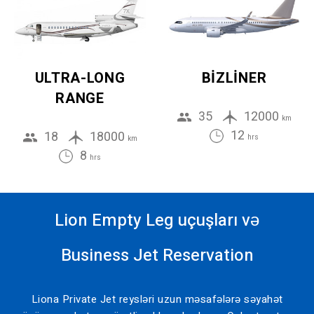
ULTRA-LONG
BIZLINER
RANGE
35
12000
km
12
18
18000
hrs
km
8
hrs
Lion Empty Leg uçuşları və
Business Jet Reservation
Liona Private Jet reysləri uzun məsafələrə səyahət