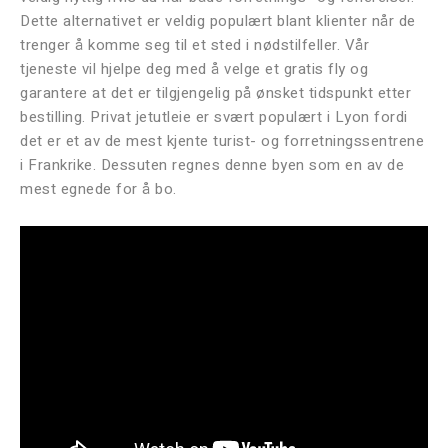
Dette alternativet er veldig populært blant klienter når de
trenger å komme seg til et sted i nødstilfeller. Vår
tjeneste vil hjelpe deg med å velge et gratis fly og
garantere at det er tilgjengelig på ønsket tidspunkt etter
bestilling. Privat jetutleie er svært populært i Lyon fordi
det er et av de mest kjente turist- og forretningssentrene
i Frankrike. Dessuten regnes denne byen som en av de
mest egnede for å bo.