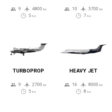
9
4800
10
5700
km
km
5
7
hrs
hrs
TURBOPROP
HEAVY JET
9
2700
16
8000
km
km
5
8
hrs
hrs