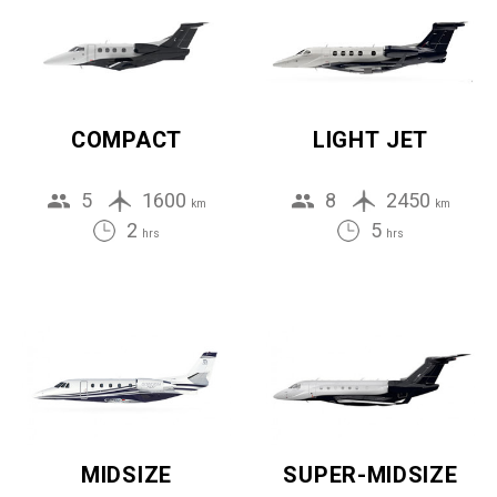
COMPACT
LIGHT JET
5
1600
8
2450
km
km
2
5
hrs
hrs
MIDSIZE
SUPER-MIDSIZE