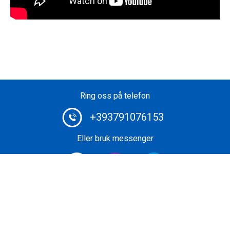
Ring oss på telefon
+393791076153
Eller bruk messenger