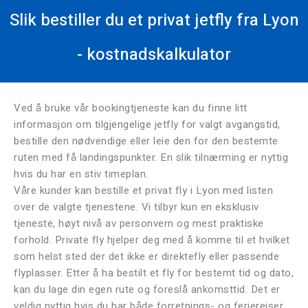
Slik bestiller du et privat jetfly fra Lyon
- kostnadskalkulator
Ved å bruke vår bookingtjeneste kan du finne litt
informasjon om tilgjengelige jetfly for valgt avgangstid,
bestille den nødvendige eller leie den for den bestemte
ruten med få landingspunkter. En slik tilnærming er nyttig
hvis du har en stiv timeplan.
Våre kunder kan bestille et privat fly i Lyon med listen
over de valgte tjenestene. Vi tilbyr kun en eksklusiv
tjeneste, høyt nivå av personvern og mest praktiske
forhold. Private fly hjelper deg med å komme til et hvilket
som helst sted der det ikke er direktefly eller passende
flyplasser. Etter å ha bestilt et fly for bestemt tid og dato,
kan du lage din egen rute og foreslå ankomsttid. Det er
veldig nyttig hvis du har både forretnings- og feriereiser.