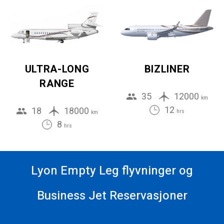
ULTRA-LONG
BIZLINER
RANGE
35
12000
km
12
18
18000
hrs
km
8
hrs
Lyon Empty Leg flyvninger og
Business Jet Reservasjoner