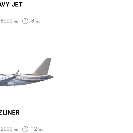
AVY JET
8000
8
km
hrs
ZLINER
12000
12
km
hrs