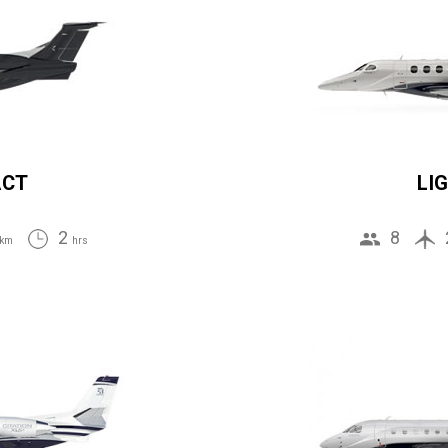
ACT
LI
2
8
km
hrs