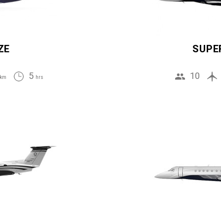
ZE
SUPE
5
10
km
hrs