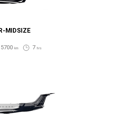
R-MIDSIZE
5700
7
km
hrs