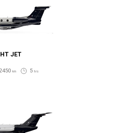
GHT JET
2450
5
km
hrs