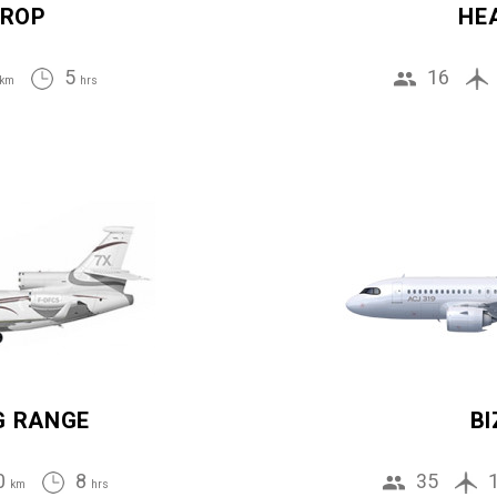
ROP
HE
5
16
km
hrs
G RANGE
BI
0
8
35
km
hrs