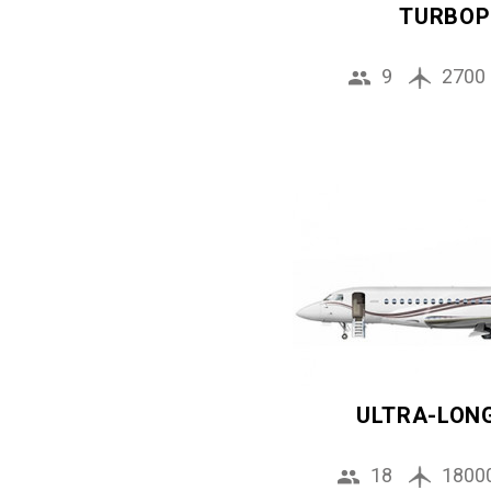
TURBOP
9
2700
ULTRA-LON
18
1800