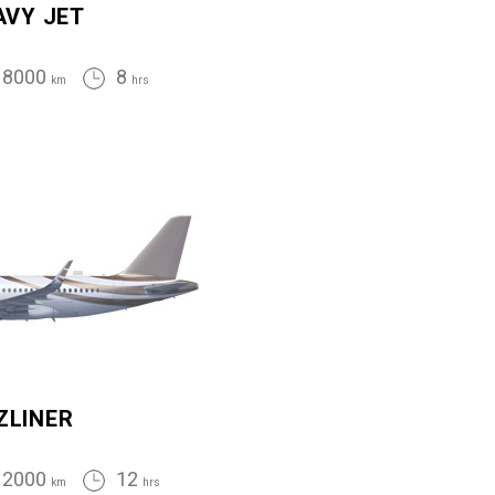
AVY JET
8000
8
km
hrs
ZLINER
12000
12
km
hrs