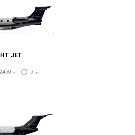
GHT JET
2450
5
km
hrs