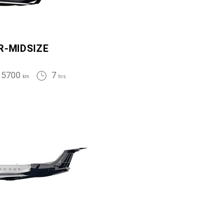
R-MIDSIZE
5700
7
km
hrs