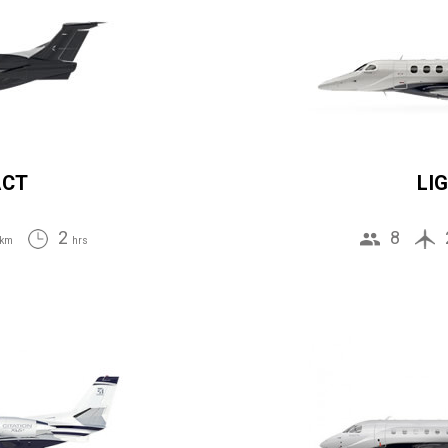
ACT
LI
2
8
km
hrs