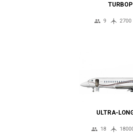
TURBOP
9
2700
ULTRA-LON
18
1800