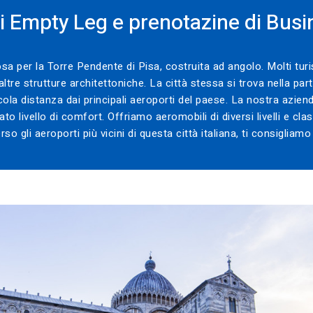
li Empty Leg e prenotazine di Busi
mosa per la Torre Pendente di Pisa, costruita ad angolo. Molti tur
ltre strutture architettoniche. La città stessa si trova nella part
cola distanza dai principali aeroporti del paese. La nostra aziend
vato livello di comfort. Offriamo aeromobili di diversi livelli e cla
so gli aeroporti più vicini di questa città italiana, ti consigliam