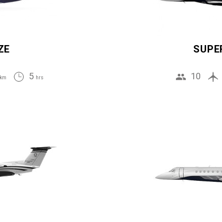
ZE
SUPE
5
10
km
hrs