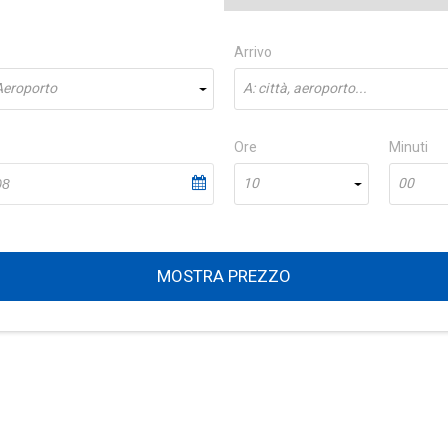
Arrivo
 Aeroporto
A: città, aeroporto...
Ore
Minuti
10
00
MOSTRA PREZZO