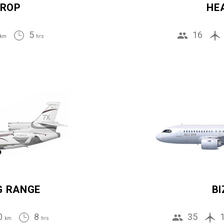
ROP
HE
5
16
km
hrs
G RANGE
BI
0
8
35
km
hrs