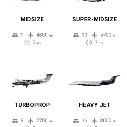
MIDSIZE
SUPER-MIDSIZE
9
4800
10
5700
km
km
5
7
hrs
hrs
TURBOPROP
HEAVY JET
9
2700
16
8000
km
km