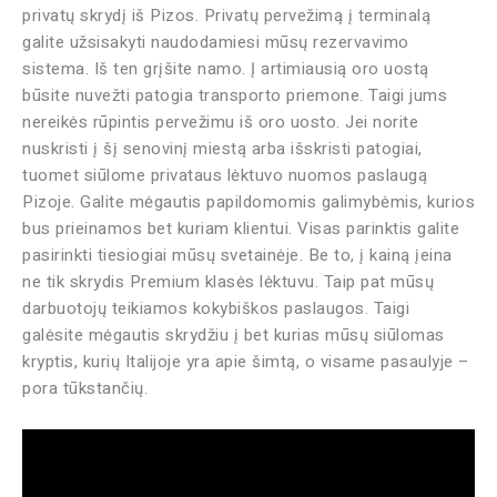
privatų skrydį iš Pizos. Privatų pervežimą į terminalą
galite užsisakyti naudodamiesi mūsų rezervavimo
sistema. Iš ten grįšite namo. Į artimiausią oro uostą
būsite nuvežti patogia transporto priemone. Taigi jums
nereikės rūpintis pervežimu iš oro uosto. Jei norite
nuskristi į šį senovinį miestą arba išskristi patogiai,
tuomet siūlome privataus lėktuvo nuomos paslaugą
Pizoje. Galite mėgautis papildomomis galimybėmis, kurios
bus prieinamos bet kuriam klientui. Visas parinktis galite
pasirinkti tiesiogiai mūsų svetainėje. Be to, į kainą įeina
ne tik skrydis Premium klasės lėktuvu. Taip pat mūsų
darbuotojų teikiamos kokybiškos paslaugos. Taigi
galėsite mėgautis skrydžiu į bet kurias mūsų siūlomas
kryptis, kurių Italijoje yra apie šimtą, o visame pasaulyje –
pora tūkstančių.