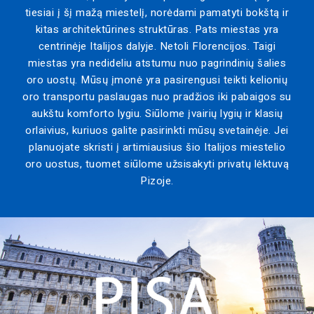
tiesiai į šį mažą miestelį, norėdami pamatyti bokštą ir
kitas architektūrines struktūras. Pats miestas yra
centrinėje Italijos dalyje. Netoli Florencijos. Taigi
miestas yra nedideliu atstumu nuo pagrindinių šalies
oro uostų. Mūsų įmonė yra pasirengusi teikti kelionių
oro transportu paslaugas nuo pradžios iki pabaigos su
aukštu komforto lygiu. Siūlome įvairių lygių ir klasių
orlaivius, kuriuos galite pasirinkti mūsų svetainėje. Jei
planuojate skristi į artimiausius šio Italijos miestelio
oro uostus, tuomet siūlome užsisakyti privatų lėktuvą
Pizoje.