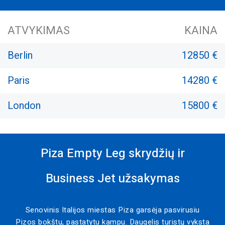
ATVYKIMAS
KAINA
Berlin
12850 €
Paris
14280 €
London
15800 €
Piza Empty Leg skrydžių ir
Business Jet užsakymas
Senovinis Italijos miestas Piza garsėja pasvirusiu
Pizos bokštu, pastatytu kampu. Daugelis turistų vyksta