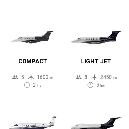
COMPACT
LIGHT JET
5
1600
8
2450
km
km
2
5
hrs
hrs