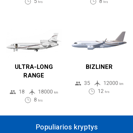
5
8
hrs
hrs
ULTRA-LONG
BIZLINER
RANGE
35
12000
km
12
18
18000
hrs
km
8
hrs
Populiarios kryptys