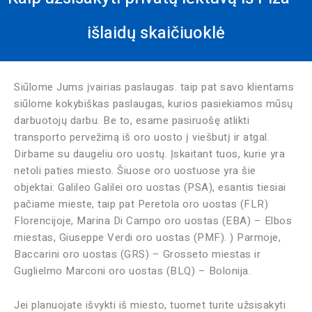
išlaidų skaičiuoklė
Siūlome Jums įvairias paslaugas. taip pat savo klientams
siūlome kokybiškas paslaugas, kurios pasiekiamos mūsų
darbuotojų darbu. Be to, esame pasiruošę atlikti
transporto pervežimą iš oro uosto į viešbutį ir atgal.
Dirbame su daugeliu oro uostų. Įskaitant tuos, kurie yra
netoli paties miesto. Šiuose oro uostuose yra šie
objektai: Galileo Galilei oro uostas (PSA), esantis tiesiai
pačiame mieste, taip pat Peretola oro uostas (FLR)
Florencijoje, Marina Di Campo oro uostas (EBA) – Elbos
miestas, Giuseppe Verdi oro uostas (PMF). ) Parmoje,
Baccarini oro uostas (GRS) – Grosseto miestas ir
Guglielmo Marconi oro uostas (BLQ) – Bolonija.
Jei planuojate išvykti iš miesto, tuomet turite užsisakyti