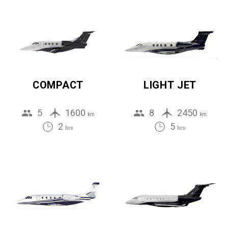
COMPACT
LIGHT JET
5
1600
8
2450
km
km
2
5
hrs
hrs