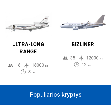
ULTRA-LONG
BIZLINER
RANGE
35
12000
km
12
18
18000
hrs
km
8
hrs
Populiarios kryptys