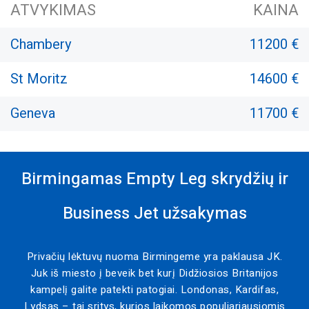
ATVYKIMAS
KAINA
Chambery
11200 €
St Moritz
14600 €
Geneva
11700 €
Birmingamas Empty Leg skrydžių ir
Business Jet užsakymas
Privačių lėktuvų nuoma Birmingeme yra paklausa JK.
Juk iš miesto į beveik bet kurį Didžiosios Britanijos
kampelį galite patekti patogiai. Londonas, Kardifas,
Lydsas – tai sritys, kurios laikomos populiariausiomis