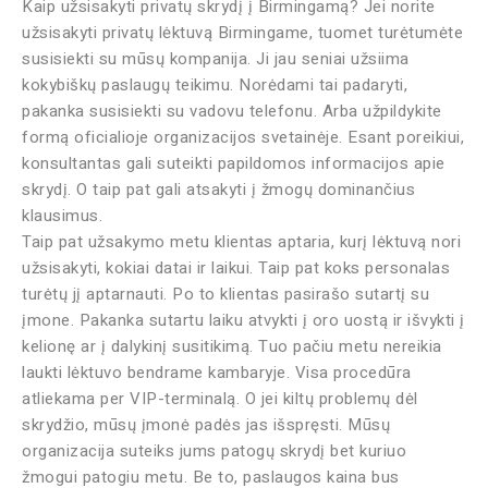
Kaip užsisakyti privatų skrydį į Birmingamą? Jei norite
užsisakyti privatų lėktuvą Birmingame, tuomet turėtumėte
susisiekti su mūsų kompanija. Ji jau seniai užsiima
kokybiškų paslaugų teikimu. Norėdami tai padaryti,
pakanka susisiekti su vadovu telefonu. Arba užpildykite
formą oficialioje organizacijos svetainėje. Esant poreikiui,
konsultantas gali suteikti papildomos informacijos apie
skrydį. O taip pat gali atsakyti į žmogų dominančius
klausimus.
Taip pat užsakymo metu klientas aptaria, kurį lėktuvą nori
užsisakyti, kokiai datai ir laikui. Taip pat koks personalas
turėtų jį aptarnauti. Po to klientas pasirašo sutartį su
įmone. Pakanka sutartu laiku atvykti į oro uostą ir išvykti į
kelionę ar į dalykinį susitikimą. Tuo pačiu metu nereikia
laukti lėktuvo bendrame kambaryje. Visa procedūra
atliekama per VIP-terminalą. O jei kiltų problemų dėl
skrydžio, mūsų įmonė padės jas išspręsti. Mūsų
organizacija suteiks jums patogų skrydį bet kuriuo
žmogui patogiu metu. Be to, paslaugos kaina bus