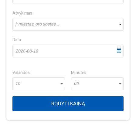
Atvykimas
Į: miestas, oro uostas...
Data
Valandos
Minutės
10
00
RODYTI KAINĄ