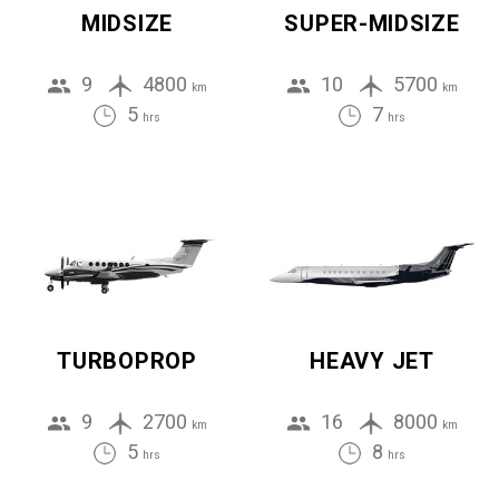
MIDSIZE
SUPER-MIDSIZE
9
4800
10
5700
km
km
5
7
hrs
hrs
TURBOPROP
HEAVY JET
9
2700
16
8000
km
km
5
8
hrs
hrs