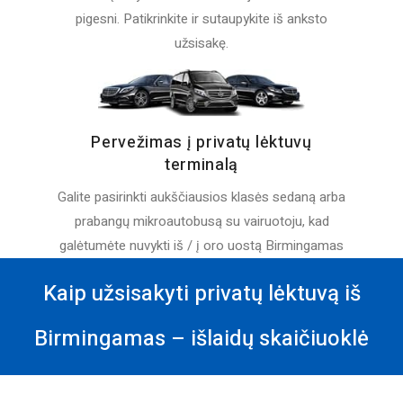
pigesni. Patikrinkite ir sutaupykite iš anksto
užsisakę.
Pervežimas į privatų lėktuvų
terminalą
Galite pasirinkti aukščiausios klasės sedaną arba
prabangų mikroautobusą su vairuotoju, kad
galėtumėte nuvykti iš / į oro uostą Birmingamas
Kaip užsisakyti privatų lėktuvą iš
Birmingamas – išlaidų skaičiuoklė