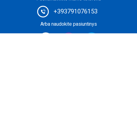
+393791076153
Arba naudokite pasiuntinys
Privatus lėktuvo brokeris Nr. 1: užsisakykite privatų skrydį
už itin konkurencingą kainą naudodami sudėtingą
užsakymo sistemą. Pasirinkite patikimiausią ir
veiksmingiausią paslaugą, kad užsakytumėte verslo