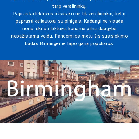
tarp verslininkų.
Paprastai lėktuvus užsisako ne tik verslininkai, bet ir
paprasti keliautojai su pinigais. Kadangi ne visada
norisi skristi lėktuvu, kuriame pilna daugybė
nepažįstamų veidų. Pandemijos metu šis susisiekimo
būdas Birmingeme tapo gana populiarus.