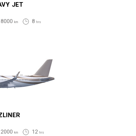
AVY JET
8000
8
km
hrs
ZLINER
12000
12
km
hrs