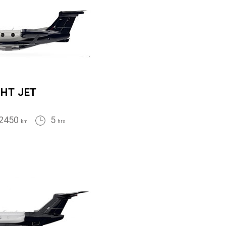
GHT JET
2450
5
km
hrs