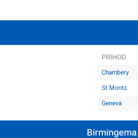
PRIHOD
Chambery
St Moritz
Geneva
Birmingema l