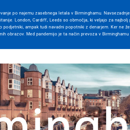
evanje po najemu zasebnega letala v Birminghamu. Navsezadnje 
ritanije. London, Cardiff, Leeds so območja, ki veljajo za najbolj
 podjetniki, ampak tudi navadni popotniki z denarjem. Ker ne želit
anih obrazov. Med pandemijo je ta način prevoza v Birminghamu po