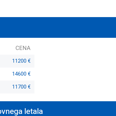
CENA
11200 €
14600 €
11700 €
ovnega letala