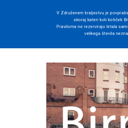
V Združenem kraljestvu je povpraš
skoraj kateri koli kotiček B
Praviloma ne rezervirajo letala samo
velikega števila nezn