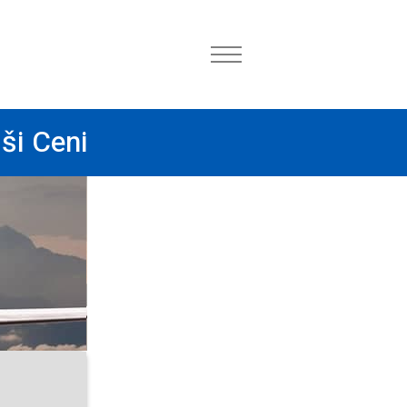
ši Ceni