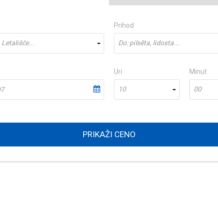
Prihod
Letališče...
Do: pilsēta, lidosta...
Uri
Minut
10
00
PRIKAŽI CENO