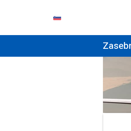
SL
Zasebn