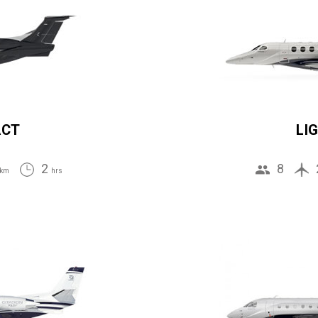
ACT
LI
2
8
km
hrs