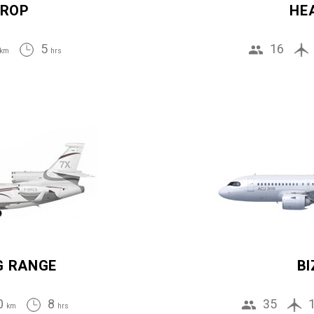
ROP
HE
5
16
km
hrs
G RANGE
BI
0
8
35
km
hrs