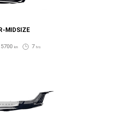
R-MIDSIZE
5700
7
km
hrs