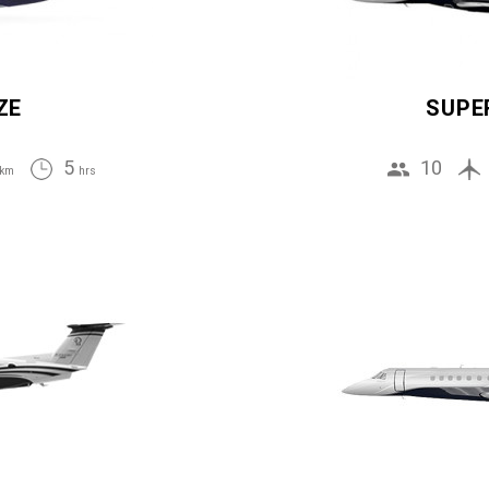
ZE
SUPE
5
10
km
hrs