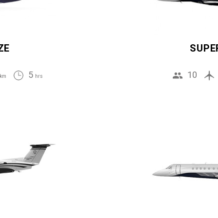
ZE
SUPE
5
10
km
hrs