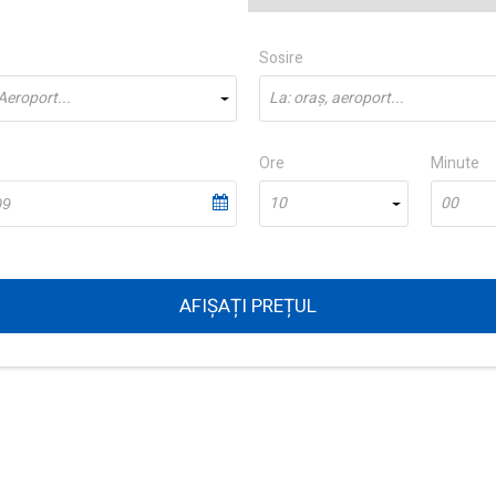
Sosire
Aeroport...
La: oraș, aeroport...
Ore
Minute
10
00
AFIȘAȚI PREȚUL