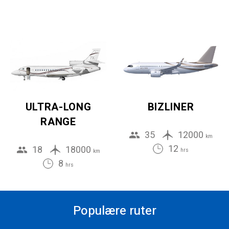
ULTRA-LONG
BIZLINER
RANGE
35
12000
km
12
18
18000
hrs
km
8
hrs
Populære ruter