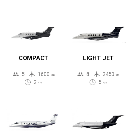
COMPACT
LIGHT JET
5
1600
8
2450
km
km
2
5
hrs
hrs