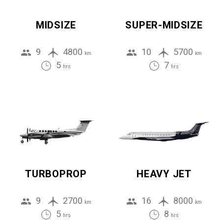
MIDSIZE
SUPER-MIDSIZE
9
4800
10
5700
km
km
5
7
hrs
hrs
TURBOPROP
HEAVY JET
9
2700
16
8000
km
km
5
8
hrs
hrs