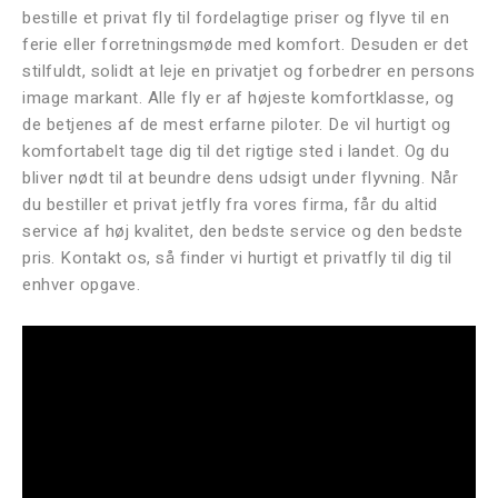
bestille et privat fly til fordelagtige priser og flyve til en
ferie eller forretningsmøde med komfort. Desuden er det
stilfuldt, solidt at leje en privatjet og forbedrer en persons
image markant. Alle fly er af højeste komfortklasse, og
de betjenes af de mest erfarne piloter. De vil hurtigt og
komfortabelt tage dig til det rigtige sted i landet. Og du
bliver nødt til at beundre dens udsigt under flyvning. Når
du bestiller et privat jetfly fra vores firma, får du altid
service af høj kvalitet, den bedste service og den bedste
pris. Kontakt os, så finder vi hurtigt et privatfly til dig til
enhver opgave.