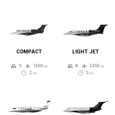
COMPACT
LIGHT JET
5
1600
8
2450
km
km
2
5
hrs
hrs