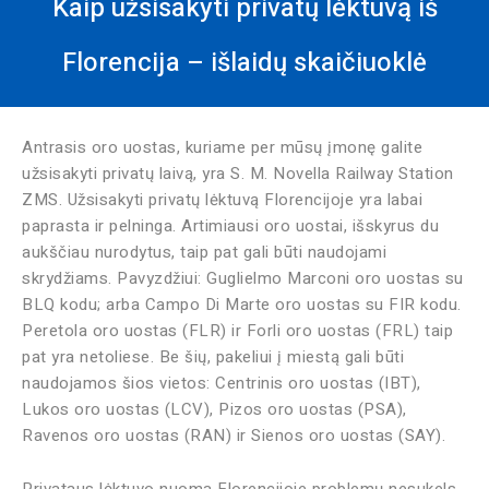
Kaip užsisakyti privatų lėktuvą iš
Florencija – išlaidų skaičiuoklė
Antrasis oro uostas, kuriame per mūsų įmonę galite
užsisakyti privatų laivą, yra S. M. Novella Railway Station
ZMS. Užsisakyti privatų lėktuvą Florencijoje yra labai
paprasta ir pelninga. Artimiausi oro uostai, išskyrus du
aukščiau nurodytus, taip pat gali būti naudojami
skrydžiams. Pavyzdžiui: Guglielmo Marconi oro uostas su
BLQ kodu; arba Campo Di Marte oro uostas su FIR kodu.
Peretola oro uostas (FLR) ir Forli oro uostas (FRL) taip
pat yra netoliese. Be šių, pakeliui į miestą gali būti
naudojamos šios vietos: Centrinis oro uostas (IBT),
Lukos oro uostas (LCV), Pizos oro uostas (PSA),
Ravenos oro uostas (RAN) ir Sienos oro uostas (SAY).
Privataus lėktuvo nuoma Florencijoje problemų nesukels.