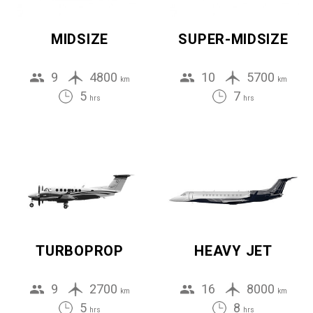
MIDSIZE
SUPER-MIDSIZE
9
4800
10
5700
km
km
5
7
hrs
hrs
TURBOPROP
HEAVY JET
9
2700
16
8000
km
km
5
8
hrs
hrs