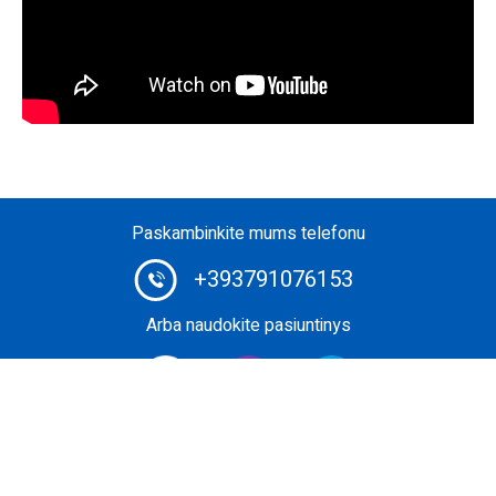
Paskambinkite mums telefonu
+393791076153
Arba naudokite pasiuntinys