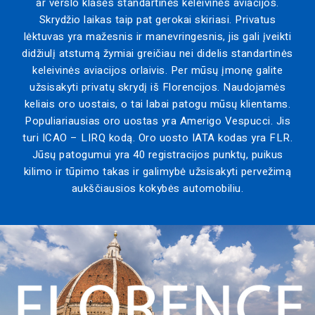
ar verslo klasės standartinės keleivinės aviacijos.
Skrydžio laikas taip pat gerokai skiriasi. Privatus
lėktuvas yra mažesnis ir manevringesnis, jis gali įveikti
didžiulį atstumą žymiai greičiau nei didelis standartinės
keleivinės aviacijos orlaivis. Per mūsų įmonę galite
užsisakyti privatų skrydį iš Florencijos. Naudojamės
keliais oro uostais, o tai labai patogu mūsų klientams.
Populiariausias oro uostas yra Amerigo Vespucci. Jis
turi ICAO – LIRQ kodą. Oro uosto IATA kodas yra FLR.
Jūsų patogumui yra 40 registracijos punktų, puikus
kilimo ir tūpimo takas ir galimybė užsisakyti pervežimą
aukščiausios kokybės automobiliu.