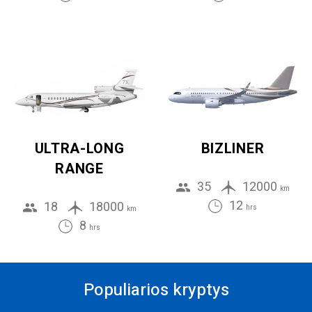
ULTRA-LONG
BIZLINER
RANGE
35
12000
km
12
18
18000
hrs
km
8
hrs
Populiarios kryptys