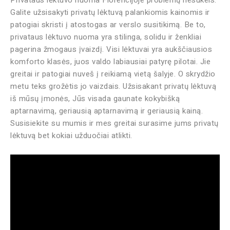
Galite užsisakyti privatų lėktuvą palankiomis kainomis ir
patogiai skristi į atostogas ar verslo susitikimą. Be to,
privataus lėktuvo nuoma yra stilinga, solidu ir ženkliai
pagerina žmogaus įvaizdį. Visi lėktuvai yra aukščiausios
komforto klasės, juos valdo labiausiai patyrę pilotai. Jie
greitai ir patogiai nuveš į reikiamą vietą šalyje. O skrydžio
metu teks grožėtis jo vaizdais. Užsisakant privatų lėktuvą
iš mūsų įmonės, Jūs visada gaunate kokybišką
aptarnavimą, geriausią aptarnavimą ir geriausią kainą.
Susisiekite su mumis ir mes greitai surasime jums privatų
lėktuvą bet kokiai užduočiai atlikti.