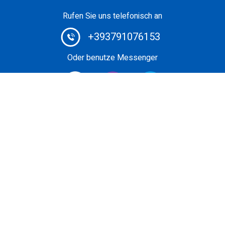
Rufen Sie uns telefonisch an
+393791076153
Oder benutze Messenger
Private Jet Broker #1: Buchen Sie Ihren Privatflug zu
einem äußerst günstigen Preis mit dem ausgeklügelten