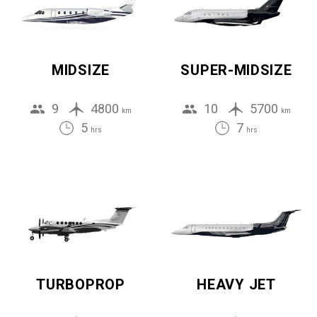
MIDSIZE
SUPER-MIDSIZE
9
4800
10
5700
km
km
5
7
hrs
hrs
TURBOPROP
HEAVY JET