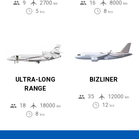
9
2700
16
8000
km
km
5
8
hrs
hrs
ULTRA-LONG
BIZLINER
RANGE
35
12000
km
12
18
18000
hrs
km
8
hrs