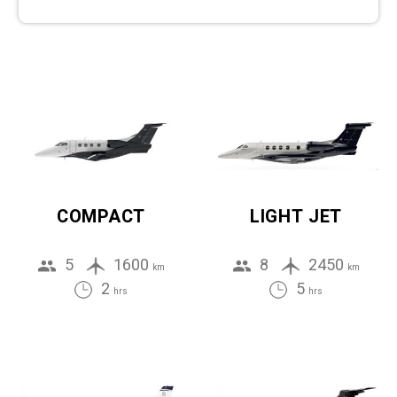
COMPACT
LIGHT JET
5
1600
8
2450
km
km
2
5
hrs
hrs