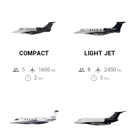
COMPACT
LIGHT JET
5
1600
8
2450
km
km
2
5
hrs
hrs