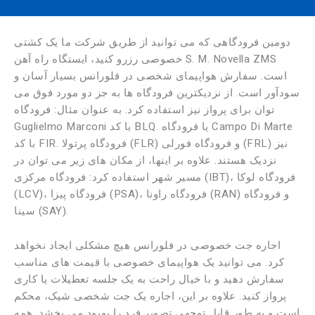
دومین فرودگاهی که می توانید از طریق شرکت ما یک کشتی
خصوصی رزرو کنید، ایستگاه راه آهن S. M. Novella ZMS
است. سفارش هواپیمای شخصی در فلورانس بسیار آسان و
سودآور است. از نزدیکترین فرودگاه ها به جز دو مورد فوق می
توان برای پرواز نیز استفاده کرد. به عنوان مثال: فرودگاه
Guglielmo Marconi با کد BLQ. یا فرودگاه Campo Di Marte
با کد FIR. فرودگاه پرتولا (FLR) و فرودگاه فورلی (FRL) نیز
نزدیک هستند. علاوه بر اینها، از مکان های زیر می توان در
مسیر شهر استفاده کرد: فرودگاه مرکزی (IBT)، فرودگاه لوکا
(LCV)، فرودگاه پیزا (PSA)، فرودگاه راونا (RAN) و فرودگاه
سینا (SAY).
اجاره جت خصوصی در فلورانس هیچ مشکلی ایجاد نخواهد
کرد. می توانید یک هواپیمای خصوصی با قیمت های مناسب
سفارش دهید و با خیال راحت به یک جلسه تعطیلات یا کاری
پرواز کنید. علاوه بر این، اجاره یک جت شخصی شیک، محکم
است و به طور قابل توجهی تصویر فرد را بهبود می بخشد. همه