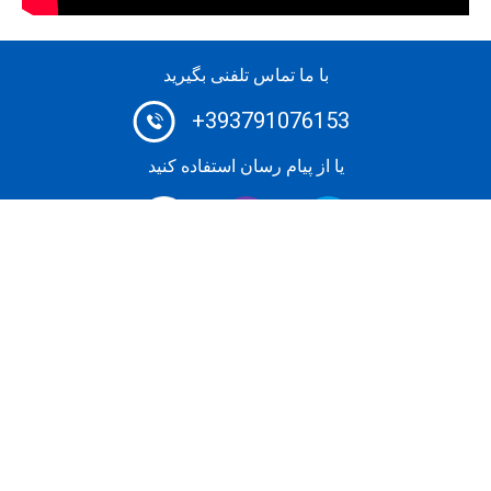
با ما تماس تلفنی بگیرید
+393791076153
یا از پیام رسان استفاده کنید
کارگزار جت خصوصی شماره 1: با استفاده از سیستم پیشرفته