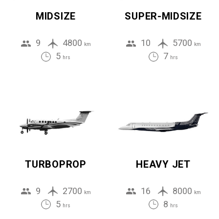
MIDSIZE
SUPER-MIDSIZE
9
4800
10
5700
km
km
5
7
hrs
hrs
TURBOPROP
HEAVY JET
9
2700
16
8000
km
km
5
8
hrs
hrs