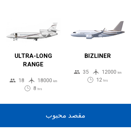
ULTRA-LONG
BIZLINER
RANGE
35
12000
km
12
18
18000
hrs
km
8
hrs
مقصد محبوب